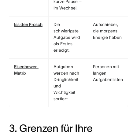
kurze Pause –
im Wechsel.
Iss den Frosch
Die
Aufschieber,
schwierigste
die morgens
Aufgabe wird
Energie haben
als Erstes
erledigt.
Eisenhower-
Aufgaben
Personen mit
Matrix
werden nach
langen
Dringlichkeit
Aufgabenlisten
und
Wichtigkeit
sortiert.
3. Grenzen für Ihre