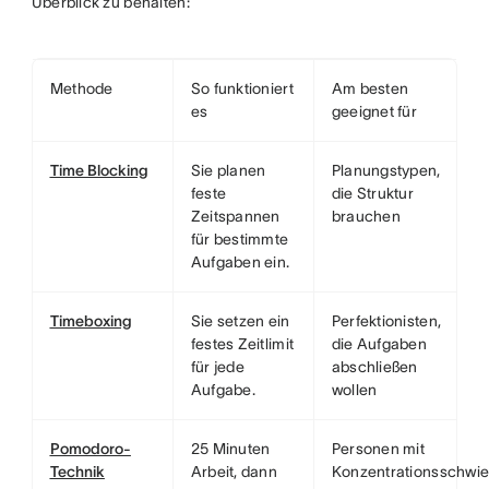
Überblick zu behalten:
Methode
So funktioniert
Am besten
es
geeignet für
Time Blocking
Sie planen
Planungstypen,
feste
die Struktur
Zeitspannen
brauchen
für bestimmte
Aufgaben ein.
Timeboxing
Sie setzen ein
Perfektionisten,
festes Zeitlimit
die Aufgaben
für jede
abschließen
Aufgabe.
wollen
Pomodoro-
25 Minuten
Personen mit
Technik
Arbeit, dann
Konzentrationsschwie