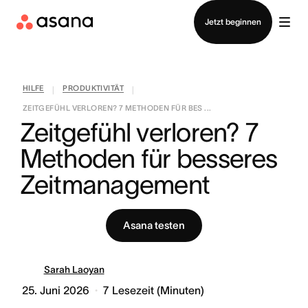
Vertrieb kontaktieren
Jetzt beginnen
HILFE
PRODUKTIVITÄT
|
|
ZEITGEFÜHL VERLOREN? 7 METHODEN FÜR BES ...
Zeitgefühl verloren? 7 
Methoden für besseres 
Zeitmanagement
Asana testen
Sarah Laoyan
25. Juni 2026
7
Lesezeit (Minuten)