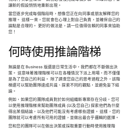
讓新的假設悄悄地重新出現。
當您逐步完成每個階段時，想像您正在向同事或朋友解釋您的
推理。 這樣一來，您就會在心理上對自己負責，並確保自己的
論點是合理的。 更好的做法是，請一位值得信賴的同事來協助
您！
何時使用推論階梯
無論是在 Business 版還是日常生活中，我們都在不斷做出決
策。 這意味著推理階梯可以在各種情況下派上用場，而不僅僅
是為了您自己的利益。 除了調查您自己的思考過程之外，該階
梯還可以幫助團隊達成共識、探索不同的觀點，並避免妄下結
論。
例如，如果您的團隊成員對於如何組織新專案存在分歧，您可
以使用推理階梯來幫助團隊成員 (以及您自己) 探索他們為什麼
得出某個結論，以及他們可能沒有考慮哪些證據。 這樣，您的
團隊就可以考慮所有可用的證據，並做出最合乎邏輯的選擇。
您和您的團隊可以在做出決策或採取重要行動時使用推理階