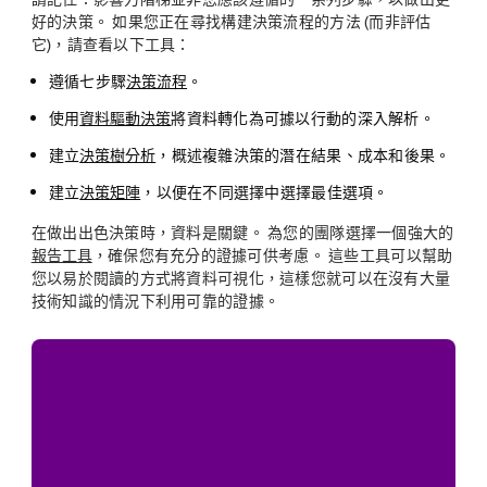
好的決策。 如果您正在尋找構建決策流程的方法 (而非評估
它)，請查看以下工具：
遵循七步驟
決策流程
。
使用
資料驅動決策
將資料轉化為可據以行動的深入解析。
建立
決策樹分析
，概述複雜決策的潛在結果、成本和後果。
建立
決策矩陣
，以便在不同選擇中選擇最佳選項。
在做出出色決策時，資料是關鍵。 為您的團隊選擇一個強大的
報告工具
，確保您有充分的證據可供考慮。 這些工具可以幫助
您以易於閱讀的方式將資料可視化，這樣您就可以在沒有大量
技術知識的情況下利用可靠的證據。