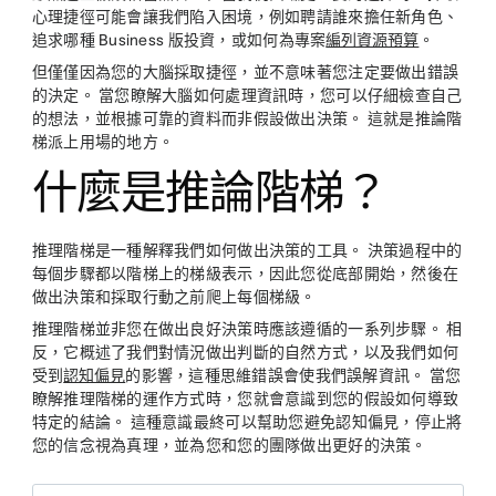
心理捷徑可能會讓我們陷入困境，例如聘請誰來擔任新角色、
追求哪種 Business 版投資，或如何為專案
編列資源預算
。
但僅僅因為您的大腦採取捷徑，並不意味著您注定要做出錯誤
的決定。 當您瞭解大腦如何處理資訊時，您可以仔細檢查自己
的想法，並根據可靠的資料而非假設做出決策。 這就是推論階
梯派上用場的地方。
什麼是推論階梯？
推理階梯是一種解釋我們如何做出決策的工具。 決策過程中的
每個步驟都以階梯上的梯級表示，因此您從底部開始，然後在
做出決策和採取行動之前爬上每個梯級。
推理階梯並非您在做出良好決策時應該遵循的一系列步驟。 相
反，它概述了我們對情況做出判斷的自然方式，以及我們如何
受到
認知偏見
的影響，這種思維錯誤會使我們誤解資訊。 當您
瞭解推理階梯的運作方式時，您就會意識到您的假設如何導致
特定的結論。 這種意識最終可以幫助您避免認知偏見，停止將
您的信念視為真理，並為您和您的團隊做出更好的決策。