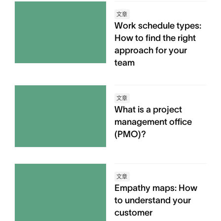
文章
Work schedule types:
How to find the right
approach for your
team
文章
What is a project
management office
(PMO)?
文章
Empathy maps: How
to understand your
customer