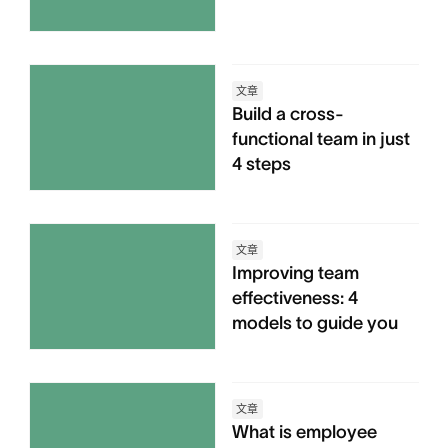
文章
Build a cross-
functional team in just
4 steps
文章
Improving team
effectiveness: 4
models to guide you
文章
What is employee