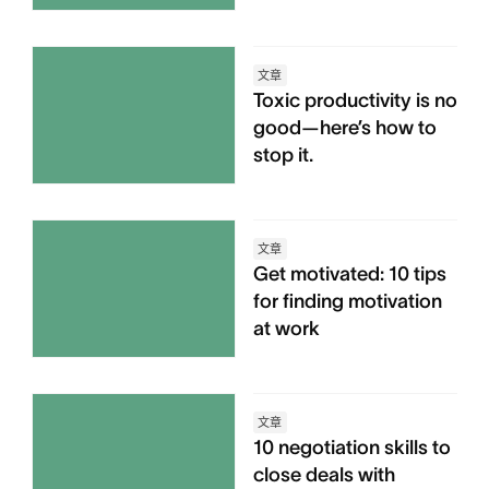
文章
Toxic productivity is no
good—here’s how to
stop it.
文章
Get motivated: 10 tips
for finding motivation
at work
文章
10 negotiation skills to
close deals with