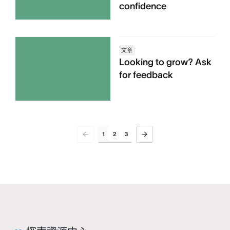
confidence
文章
Looking to grow? Ask
for feedback
1
2
3