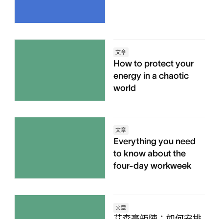
文章
How to protect your
energy in a chaotic
world
文章
Everything you need
to know about the
four-day workweek
文章
艾森豪矩陣：如何安排