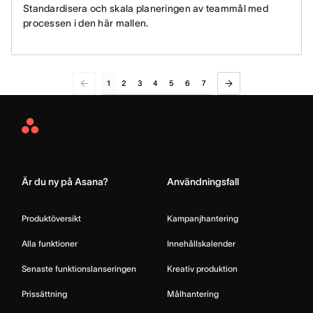
Standardisera och skala planeringen av teammål med
processen i den här mallen.
1
2
3
4
5
6
7
Asana
Home
Är du ny på Asana?
Användningsfall
Produktöversikt
Kampanjhantering
Alla funktioner
Innehållskalender
Senaste funktionslanseringen
Kreativ produktion
Prissättning
Målhantering