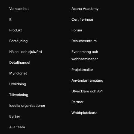
Verksamhet
Asana Academy
It
Certifieringar
Produkt
Forum
Försäljning
Resurscentrum
Hälso- och sjukvård
Evenemang och
webbseminarier
Detaljhandel
Projektmallar
Myndighet
Användarframgång
Utbildning
Utvecklare och API
Tillverkning
Partner
Ideella organisationer
Webbplatskarta
Byråer
Alla team