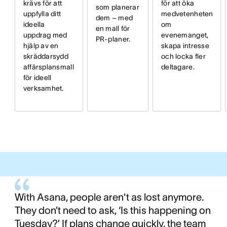
krävs för att
för att öka
som planerar
uppfylla ditt
medvetenheten
dem – med
ideella
om
en mall för
uppdrag med
evenemanget,
PR-planer.
hjälp av en
skapa intresse
skräddarsydd
och locka fler
affärsplansmall
deltagare.
för ideell
verksamhet.
With Asana, people aren't as lost anymore.
They don’t need to ask, ‘Is this happening on
Tuesday?’ If plans change quickly, the team