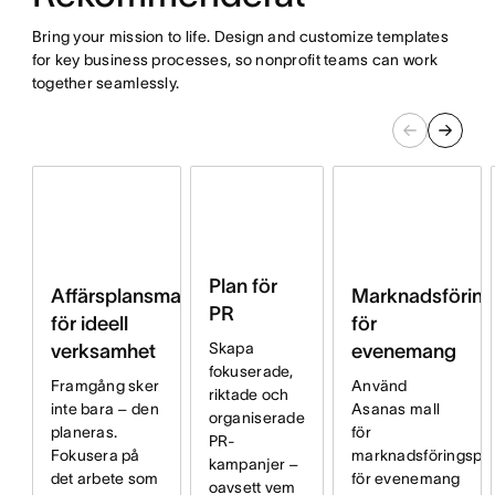
Bring your mission to life. Design and customize templates
for key business processes, so nonprofit teams can work
together seamlessly.
Plan för
Affärsplansmall
Marknadsföring
PR
för ideell
för
Skapa
verksamhet
evenemang
fokuserade,
Framgång sker
Använd
riktade och
inte bara – den
Asanas mall
organiserade
planeras.
för
PR-
Fokusera på
marknadsföringspl
kampanjer –
det arbete som
för evenemang
oavsett vem