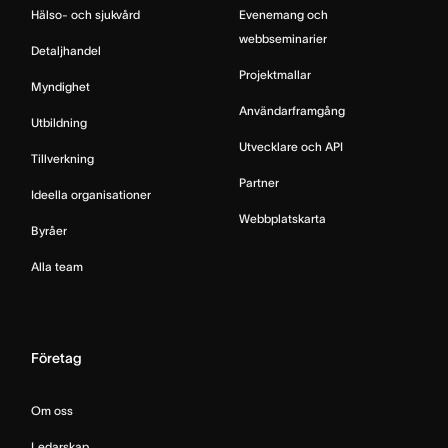
Hälso- och sjukvård
Evenemang och
webbseminarier
Detaljhandel
Projektmallar
Myndighet
Användarframgång
Utbildning
Utvecklare och API
Tillverkning
Partner
Ideella organisationer
Webbplatskarta
Byråer
Alla team
Företag
Om oss
Ledarskap