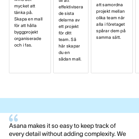
till att
att samordna
mycket att
effektivisera
projekt mellan
tänka på.
de sista
olika team när
Skapa en mall
delarna av
alla i företaget
för att hålla
ett projekt
spårar dem på
byggprojekt
för ditt
samma sätt.
organiserade
team. Så
och i fas.
här skapar
du en
sådan mall.
Asana makes it so easy to keep track of
every detail without adding complexity. We