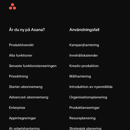
Asana
Home
Är du ny på Asana?
Användningsfall
Produktöversikt
Kampanjhantering
Alla funktioner
Innehållskalender
Senaste funktionslanseringen
Kreativ produktion
Prissättning
Målhantering
Starter-abonnemang
Introduktion av nyanställda
Advanced-abonnemang
Organisationsplanering
Enterprise
Produktlanseringar
Appintegreringar
Resursplanering
AI-arbetshantering
Strategisk planering