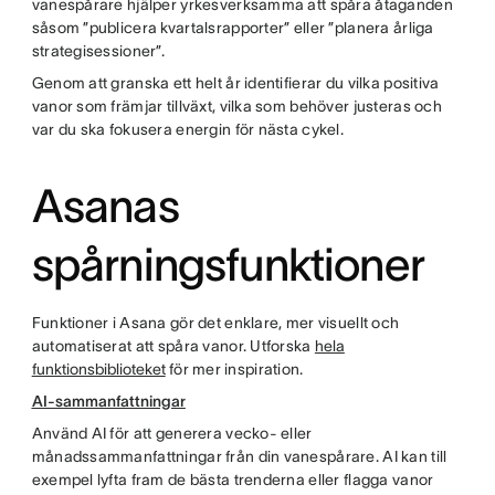
vanespårare hjälper yrkesverksamma att spåra åtaganden
såsom ”publicera kvartalsrapporter” eller ”planera årliga
strategisessioner”.
Genom att granska ett helt år identifierar du vilka positiva
vanor som främjar tillväxt, vilka som behöver justeras och
var du ska fokusera energin för nästa cykel.
Asanas
spårningsfunktioner
Funktioner i Asana gör det enklare, mer visuellt och
automatiserat att spåra vanor. Utforska
hela
funktionsbiblioteket
för mer inspiration.
AI-sammanfattningar
Använd AI för att generera vecko- eller
månadssammanfattningar från din vanespårare. AI kan till
exempel lyfta fram de bästa trenderna eller flagga vanor