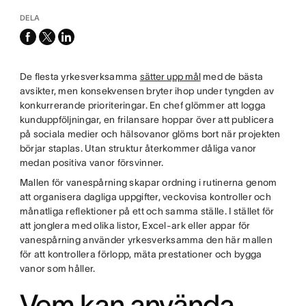
DELA
facebook
x-
linkedin
twitter
De flesta yrkesverksamma
sätter upp mål
med de bästa
avsikter, men konsekvensen bryter ihop under tyngden av
konkurrerande prioriteringar. En chef glömmer att logga
kunduppföljningar, en frilansare hoppar över att publicera
på sociala medier och hälsovanor glöms bort när projekten
börjar staplas. Utan struktur återkommer dåliga vanor
medan positiva vanor försvinner.
Mallen för vanespårning skapar ordning i rutinerna genom
att organisera dagliga uppgifter, veckovisa kontroller och
månatliga reflektioner på ett och samma ställe. I stället för
att jonglera med olika listor, Excel-ark eller appar för
vanespårning använder yrkesverksamma den här mallen
för att kontrollera förlopp, mäta prestationer och bygga
vanor som håller.
Vem kan använda