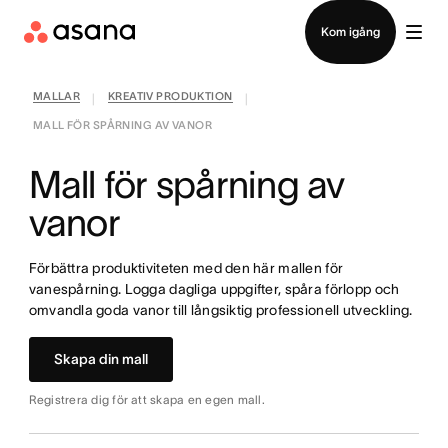
Kontakta försäljning
Kom igång
MALLAR
KREATIV PRODUKTION
|
|
MALL FÖR SPÅRNING AV VANOR
Mall för spårning av
vanor
Förbättra produktiviteten med den här mallen för
vanespårning. Logga dagliga uppgifter, spåra förlopp och
omvandla goda vanor till långsiktig professionell utveckling.
Skapa din mall
Registrera dig för att skapa en egen mall.