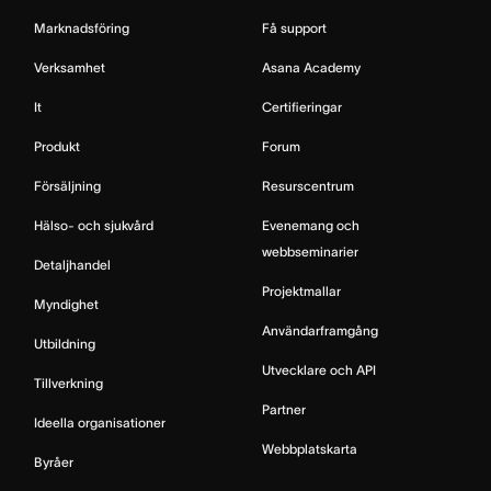
Marknadsföring
Få support
Verksamhet
Asana Academy
It
Certifieringar
Produkt
Forum
Försäljning
Resurscentrum
Hälso- och sjukvård
Evenemang och
webbseminarier
Detaljhandel
Projektmallar
Myndighet
Användarframgång
Utbildning
Utvecklare och API
Tillverkning
Partner
Ideella organisationer
Webbplatskarta
Byråer