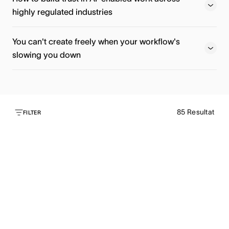
highly regulated industries
Register now
Watch now
You can't create freely when your workflow's
slowing you down
Watch now
85
Resultat
Watch now
FILTER