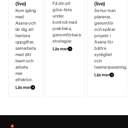
(live)
Få din att
(live)
göra-lista
Kom igång
Se hur man
under
med
planerar,
kontroll med
Asana och
genomför
praktiska,
lär dig att
och spårar
genomförbara
hantera
projekt i
strategier.
uppgifter,
Asana för
samarbeta
bättre
Läs mer
med ditt
synlighet
team och
och
arbeta
teamanpassning.
mer
Läs mer
effektivt.
Läs mer