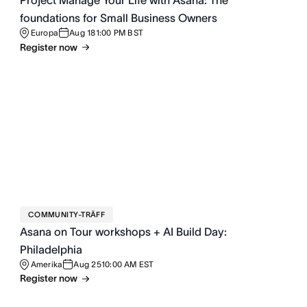
Project Manage Your Life with Asana: The
foundations for Small Business Owners
Europa
Aug 18
1:00 PM BST
Register now
COMMUNITY-TRÄFF
Asana on Tour workshops + AI Build Day:
Philadelphia
Amerika
Aug 25
10:00 AM EST
Register now