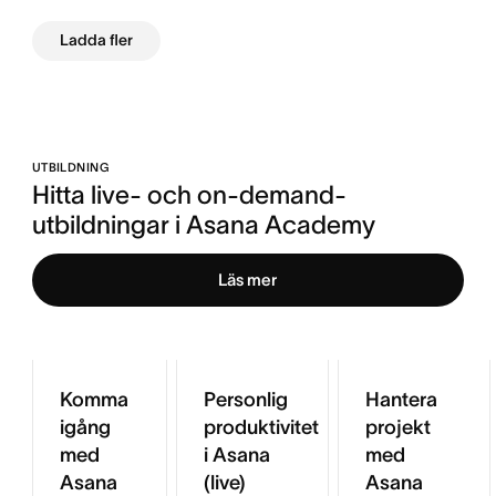
Ladda fler
UTBILDNING
Hitta live- och on-demand-
utbildningar i Asana Academy
Läs mer
Komma
Personlig
Hantera
igång
produktivitet
projekt
med
i Asana
med
Asana
(live)
Asana