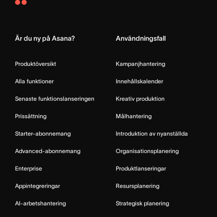
Asana
Home
Är du ny på Asana?
Användningsfall
Produktöversikt
Kampanjhantering
Alla funktioner
Innehållskalender
Senaste funktionslanseringen
Kreativ produktion
Prissättning
Målhantering
Starter-abonnemang
Introduktion av nyanställda
Advanced-abonnemang
Organisationsplanering
Enterprise
Produktlanseringar
Appintegreringar
Resursplanering
AI-arbetshantering
Strategisk planering