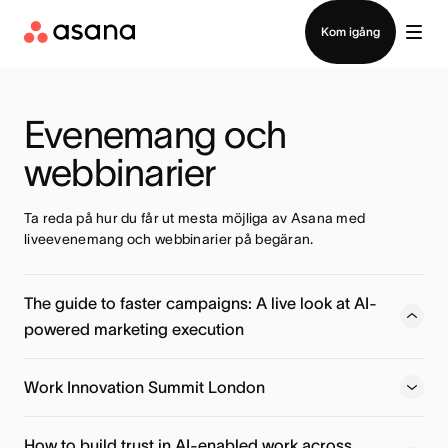
Kontakta försäljning
Kom igång
Evenemang och 
webbinarier
Ta reda på hur du får ut mesta möjliga av Asana med 
liveevenemang och webbinarier på begäran.
The guide to faster campaigns: A live look at AI-
powered marketing execution
Learn how Action Rocket moves beyond basic AI prompts
to deploy specialized AI Teammates that handle localized
Work Innovation Summit London
planning, launch readiness, and post-campaign insights —
automatically.
How to build trust in AI-enabled work across