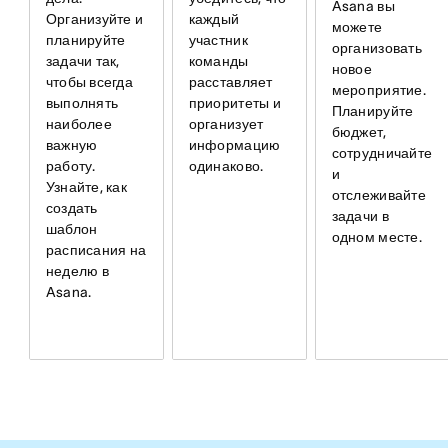
Asana вы
каждый
Организуйте и
можете
участник
планируйте
организовать
команды
задачи так,
новое
расставляет
чтобы всегда
мероприятие.
приоритеты и
выполнять
Планируйте
организует
наиболее
бюджет,
информацию
важную
сотрудничайте
одинаково.
работу.
и
Узнайте, как
отслеживайте
создать
задачи в
шаблон
одном месте.
расписания на
неделю в
Asana.