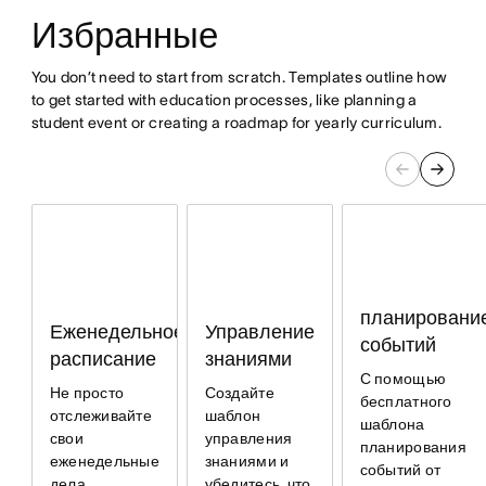
Избранные
You don’t need to start from scratch. Templates outline how
to get started with education processes, like planning a
student event or creating a roadmap for yearly curriculum.
планировани
Управление
Еженедельное
событий
знаниями
расписание
С помощью
Создайте
Не просто
бесплатного
шаблон
отслеживайте
шаблона
управления
свои
планирования
знаниями и
еженедельные
событий от
убедитесь, что
дела.