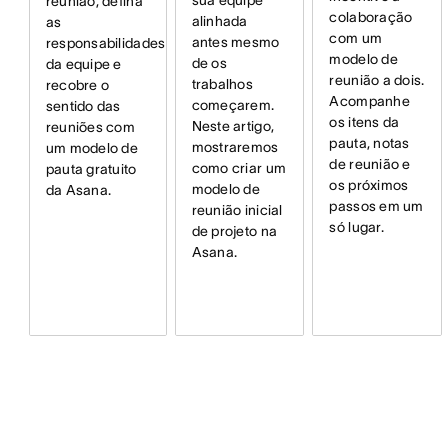
reunião, defina
colaboração
alinhada
as
com um
antes mesmo
responsabilidades
modelo de
de os
da equipe e
reunião a dois.
trabalhos
recobre o
Acompanhe
começarem.
sentido das
os itens da
Neste artigo,
reuniões com
pauta, notas
mostraremos
um modelo de
de reunião e
como criar um
pauta gratuito
os próximos
modelo de
da Asana.
passos em um
reunião inicial
só lugar.
de projeto na
Asana.