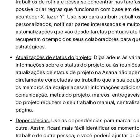
trabalhos de rotina e possa se concentrar nas tarefas
possível criar regras que funcionam com base em d
acontecer X, fazer Y”. Use isso para atribuir trabalh
personalizados, notificar partes interessadas e mui
automatizações que vão desde tarefas pontuais até f
recuperam o tempo dos seus colaboradores para que
estratégicos.
Atualizações de status do projeto
. Diga adeus às vári
informações sobre o status do projeto ou às reuniõe
atualizações de status de projeto na Asana não ape
diretamente conectadas ao trabalho que a sua equipe 
os membros da equipe acessar informações adicionai
comunicação, metas do projeto, marcos, entregáveis e
do projeto reduzem o seu trabalho manual, central
página.
Dependências.
Use as dependências para marcar que
outra. Assim, ficará mais fácil identificar os momen
trabalho de outra pessoa, e você poderá ajustar pr