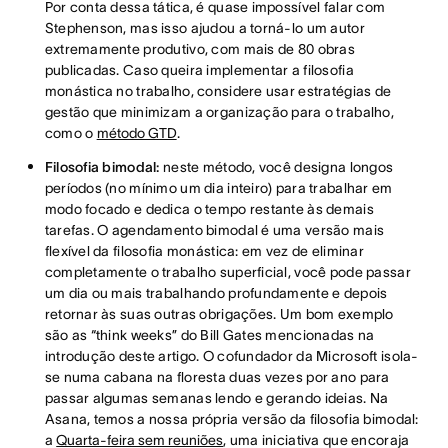
Por conta dessa tática, é quase impossível falar com
Stephenson, mas isso ajudou a torná-lo um autor
extremamente produtivo, com mais de 80 obras
publicadas. Caso queira implementar a filosofia
monástica no trabalho, considere usar estratégias de
gestão que minimizam a organização para o trabalho,
como o
método GTD
.
Filosofia bimodal:
neste método, você designa longos
períodos (no mínimo um dia inteiro) para trabalhar em
modo focado e dedica o tempo restante às demais
tarefas. O agendamento bimodal é uma versão mais
flexível da filosofia monástica: em vez de eliminar
completamente o trabalho superficial, você pode passar
um dia ou mais trabalhando profundamente e depois
retornar às suas outras obrigações. Um bom exemplo
são as “think weeks” do Bill Gates mencionadas na
introdução deste artigo. O cofundador da Microsoft isola-
se numa cabana na floresta duas vezes por ano para
passar algumas semanas lendo e gerando ideias. Na
Asana, temos a nossa própria versão da filosofia bimodal:
a
Quarta-feira sem reuniões
, uma iniciativa que encoraja