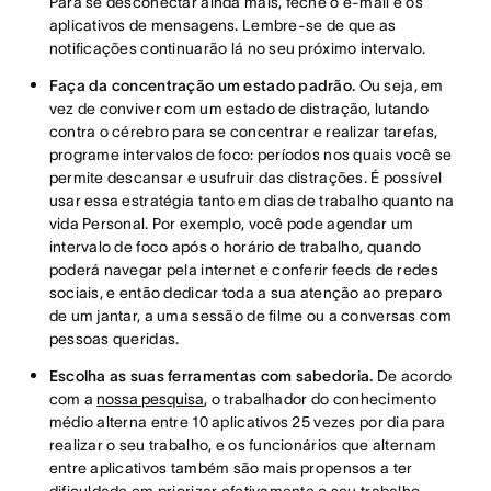
Para se desconectar ainda mais, feche o e-mail e os
aplicativos de mensagens. Lembre-se de que as
notificações continuarão lá no seu próximo intervalo.
Faça da concentração um estado padrão.
Ou seja, em
vez de conviver com um estado de distração, lutando
contra o cérebro para se concentrar e realizar tarefas,
programe intervalos de foco: períodos nos quais você se
permite descansar e usufruir das distrações. É possível
usar essa estratégia tanto em dias de trabalho quanto na
vida Personal. Por exemplo, você pode agendar um
intervalo de foco após o horário de trabalho, quando
poderá navegar pela internet e conferir feeds de redes
sociais, e então dedicar toda a sua atenção ao preparo
de um jantar, a uma sessão de filme ou a conversas com
pessoas queridas.
Escolha as suas ferramentas com sabedoria.
De acordo
com a
nossa pesquisa
, o trabalhador do conhecimento
médio alterna entre 10 aplicativos 25 vezes por dia para
realizar o seu trabalho, e os funcionários que alternam
entre aplicativos também são mais propensos a ter
dificuldade em priorizar efetivamente o seu trabalho.