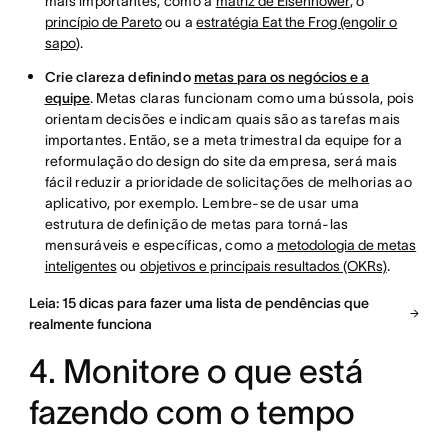
mais importantes, como a
matriz de Eisenhower
, o
princípio de Pareto
ou a
estratégia Eat the Frog (engolir o
sapo
).
Crie clareza definindo
metas para os negócios e a
equipe
. Metas claras funcionam como uma bússola, pois
orientam decisões e indicam quais são as tarefas mais
importantes. Então, se a meta trimestral da equipe for a
reformulação do design do site da empresa, será mais
fácil reduzir a prioridade de solicitações de melhorias ao
aplicativo, por exemplo. Lembre-se de usar uma
estrutura de definição de metas para torná-las
mensuráveis e específicas, como a
metodologia de metas
inteligentes
ou
objetivos e principais resultados (OKRs)
.
Leia: 15 dicas para fazer uma lista de pendências que
realmente funciona
4. Monitore o que está
fazendo com o tempo