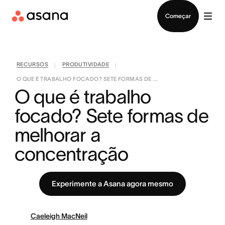
Falar com Vendas
Começar
RECURSOS
PRODUTIVIDADE
|
|
O QUE É TRABALHO FOCADO? SETE FORMAS DE ...
O que é trabalho 
focado? Sete formas de 
melhorar a 
concentração
Experimente a Asana agora mesmo
Caeleigh MacNeil