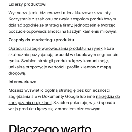
Liderzy produktowi
Wyznaczaj cele biznesowe i mierz kluczowe rezultaty.
Korzystanie z szablonu pozwala zespołom produktowym
działać zgodnie ze strategią firmy, jednocześnie
tworząc
poczucie odpowiedzialności na każdym kamieniu milowym
.
Zespoły ds. marketingu produktu
Opracuj strategie wprowadzania produktu na rynek
, które
skutecznie pozycjonują produkt w docelowym segmencie
rynku. Szablon strategii produktu łączy komunikację,
unikalną propozycję wartości i profile klientów z mapą
drogową.
Interesariusze
Możesz wyświetlić ogólną strategię bez konieczności
zagłębiania się w Dokumenty Google lub inne
narzędzia do
zarządzania projektami
. Szablon pokazuje, w jaki sposób
wizja produktu łączy się z modelem biznesowym.
Dlaczego warto