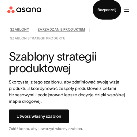
Kontakt ze sprzedażą
Rozpocznij
SZABLONY
ZARZĄDZANIE PRODUKTEM
|
|
SZABLON STRATEGII PRODUKTU
Szablony strategii
produktowej
Skorzystaj z tego szablonu, aby zdefiniować swoją wizję
produktu, skoordynować zespoły produktowe z celami
biznesowymi i podejmować lepsze decyzje dzięki wspólnej
mapie drogowej.
Utwórz własny szablon
Załóż konto, aby utworzyć własny szablon.