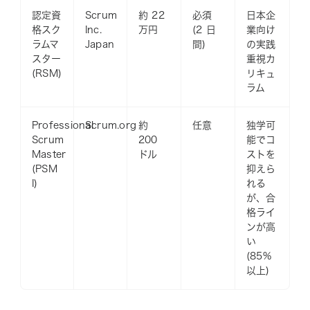
認定資
Scrum
約 22
必須
日本企
格スク
Inc.
万円
(2 日
業向け
ラムマ
Japan
間)
の実践
スター
重視カ
(RSM)
リキュ
ラム
Professional
Scrum.org
約
任意
独学可
Scrum
200
能でコ
Master
ドル
ストを
(PSM
抑えら
I)
れる
が、合
格ライ
ンが高
い
(85%
以上)