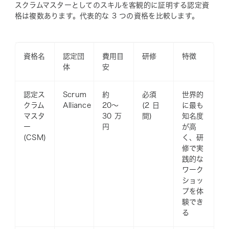
スクラムマスターとしてのスキルを客観的に証明する認定資
格は複数あります。代表的な 3 つの資格を比較します。
資格名
認定団
費用目
研修
特徴
体
安
認定ス
Scrum
約
必須
世界的
クラム
Alliance
20〜
(2 日
に最も
マスタ
30 万
間)
知名度
ー
円
が高
(CSM)
く、研
修で実
践的な
ワーク
ショッ
プを体
験でき
る