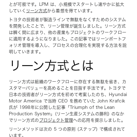
とが可能です。LPM は、小規模でスタートし速やかに拡大
していく
リーン方式
から着想を得ています。
トヨタの技術者が製造ラインで無駄をなくすためのシステム
を開発したことで、リーン管理が誕生しました。リーン方式
は瞬く間に広まり、他の産業もプロジェクトのワークフロー
に適用するようになりました。この記事ではリーンポートフ
ォリオ管理を導入し、プロセスの合理化を実現する方法を説
明していきます。
リーン方式とは
リーン方式は組織のワークフローに存在する無駄を省き、カ
スタマーバリューを高めることを目指す手法です。トヨタで
日本の技術者がリーン方式を初めて考案したのち、Hyundai
Motor America で当時 CEO を務めていた John Krafcik
氏が 1998年に公開した記事「Triumph of the Lean
Production System」(リーン生産システムの勝利) のなか
でリーン方式の
プロジェクト管理
への応用を提示しました。
リーンメソッドは次の 5 つの原則 (ステップ) で構成されて
います。