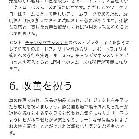
無駄のない戦略に焦点を絞ることでポートフォリオ管理のワ
ークフローはスムーズに進むはずです。ただしこのワークフ
ローはチームにとって新しいフレームワークであるため、透
明性と改良を加えてさらに洗練させる必要があります。柔軟
な対応と一貫した改善意欲がなければ運用を成功に導くこと
はできません。
ヒント:
チェンジマネジメント
のベストプラクティスを参考に
して従来型のポートフォリオ管理からリーンポートフォリオ
管理への移行を実現しましょう。チェンジマネジメントのプ
ロセスを導入すると LPM へのスムーズな移行が可能になり
ます。
6. 改善を祝う
車の修理であれ、製品の納品であれ、プロジェクトを完了し
たら成功を祝いましょう。廃品置き場で廃車同然だった車が
道路を颯爽と走る姿を見ると報われた気分になります。同じ
ようにビジネス戦略が現実となり、リーンな予算編成により
お客様を喜ばすことができれば報われた気分になるもので
す。