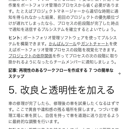
作業をポートフォリオ管理のプロセスから省く必要がありま
す。たとえばプロジェクトマネージャーから適切な時期に通
知を得られなかった結果、前回のプロジェクトの優先順位づ
けが遅れてしまったなら、プロセスの前段階が完了した時点
で通知を送信するプルシステムを確立するとよいでしょう。
ヒント:
ポートフォリオ管理ソフトウェアを使ってプルシス
テムを構築できます。
かんばんツール
や
ガントチャート
を使
えばポートフォリオ管理プロセスの段階を視覚化できます。
プロジェクトの依存関係
を作ってプロセスの次の段階に取り
掛かれるようになったらチームメンバーに通知しましょう。
記事: 再現性のあるワークフローを作成する 7 つの簡単な
ステップ
5. 改良と透明性を加える
車の修理が完了したら、修理後の車を試乗したくなるはずで
す。ここで異音や違和感の残る場所を探します。つづいて修
理工場に車を戻し、自信を持って車を道路に送り出せるよう
に最終的な調整を行います。