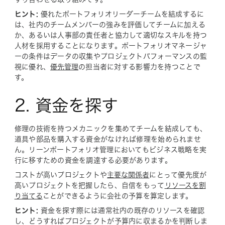
ヒント:
優れたポートフォリオリーダーチームを結成するに
は、社内のチームメンバーの強みを評価してチームに加える
か、あるいは人事部の責任者と協力して適切なスキルを持つ
人材を採用することになります。ポートフォリオマネージャ
ーの条件はデータの収集やプロジェクトパフォーマンスの監
視に優れ、
優先管理
の担当者に対する影響力を持つことで
す。
2. 資金を探す
修理の技術を持つメカニックを集めてチームを結成しても、
道具や部品を購入する資金がなければ修理を始められませ
ん。リーンポートフォリオ管理においてもビジネス戦略を実
行に移すための資金を調達する必要があります。
コストが高いプロジェクトや
主要な関係者
にとって優先度が
高いプロジェクトを把握したら、自信をもって
リソースを割
り当てる
ことができるように会社の予算を算定します。
ヒント:
資金を探す際には通常社内の既存のリソースを確認
し、どうすればプロジェクトが予算内に収まるかを判断しま