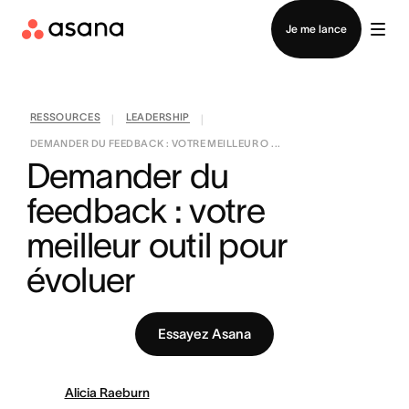
Contacter le service commercial
Je me lance
RESSOURCES
LEADERSHIP
|
|
DEMANDER DU FEEDBACK : VOTRE MEILLEUR O ...
Demander du 
feedback : votre 
meilleur outil pour 
évoluer
Essayez Asana
Alicia Raeburn