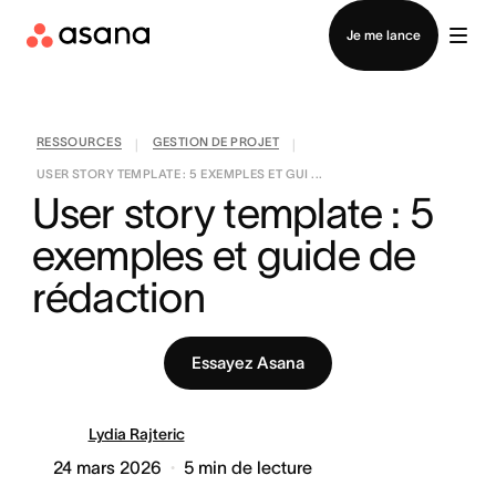
Contacter le service commercial
Je me lance
RESSOURCES
GESTION DE PROJET
|
|
USER STORY TEMPLATE : 5 EXEMPLES ET GUI ...
User story template : 5 
exemples et guide de 
rédaction
Essayez Asana
Lydia Rajteric
24 mars 2026
5
min de lecture