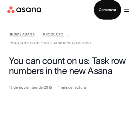
Contactar a Ventas
Comenzar
INSIDE ASANA
PRODUCTO
|
|
YOU CAN COUNT ON US: TASK ROW NUMBERS I ...
You can count on us: Task row
numbers in the new Asana
13 de noviembre de 2015
1
min de lectura