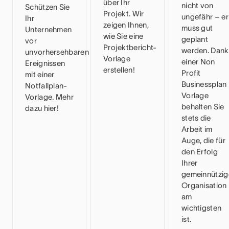
über Ihr
nicht von
Schützen Sie
Projekt. Wir
ungefähr – er
Ihr
zeigen Ihnen,
muss gut
Unternehmen
wie Sie eine
geplant
vor
Projektbericht-
werden. Dank
unvorhersehbaren
Vorlage
einer Non
Ereignissen
erstellen!
Profit
mit einer
Businessplan
Notfallplan-
Vorlage
Vorlage. Mehr
behalten Sie
dazu hier!
stets die
Arbeit im
Auge, die für
den Erfolg
Ihrer
gemeinnützig
Organisation
am
wichtigsten
ist.