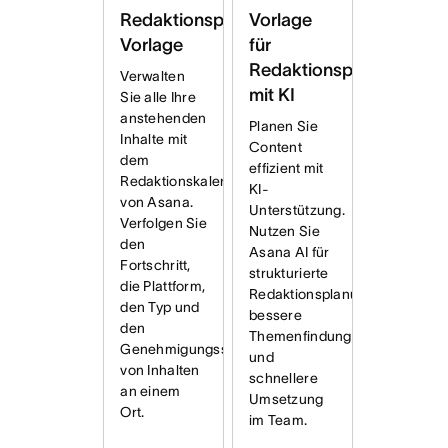
Vorlage
Redaktionsplan
für
Vorlage
Redaktionsplan
Verwalten
mit KI
Sie alle Ihre
anstehenden
Planen Sie
Inhalte mit
Content
dem
effizient mit
Redaktionskalender
KI-
von Asana.
Unterstützung.
Verfolgen Sie
Nutzen Sie
den
Asana AI für
Fortschritt,
strukturierte
die Plattform,
Redaktionsplanung,
den Typ und
bessere
den
Themenfindung
Genehmigungsstatus
und
von Inhalten
schnellere
an einem
Umsetzung
Ort.
im Team.