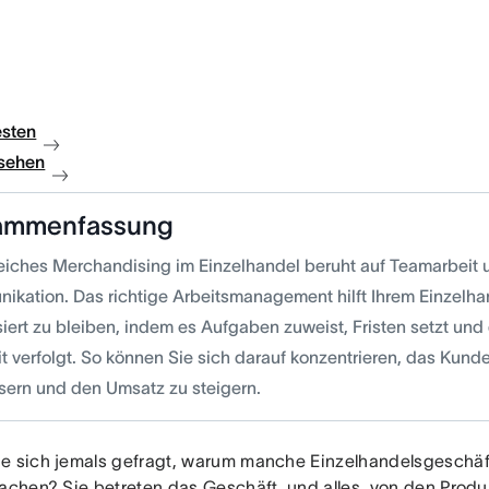
esten
sehen
ammenfassung
reiches Merchandising im Einzelhandel beruht auf Teamarbeit u
ikation. Das richtige Arbeitsmanagement hilft Ihrem Einzelh
iert zu bleiben, indem es Aufgaben zuweist, Fristen setzt und 
it verfolgt. So können Sie sich darauf konzentrieren, das Kund
sern und den Umsatz zu steigern.
e sich jemals gefragt, warum manche Einzelhandelsgeschäft
machen? Sie betreten das Geschäft, und alles, von den Produ