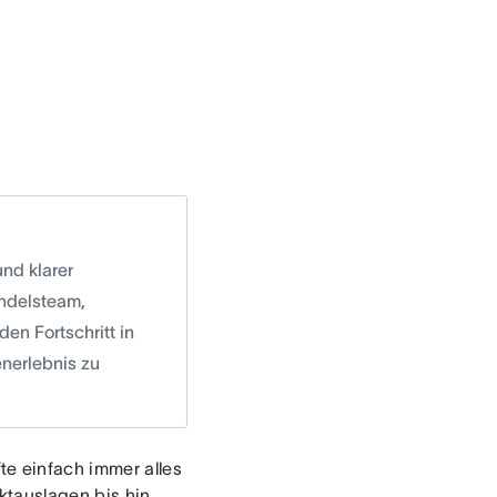
nd klarer
andelsteam,
den Fortschritt in
enerlebnis zu
e einfach immer alles
ktauslagen bis hin