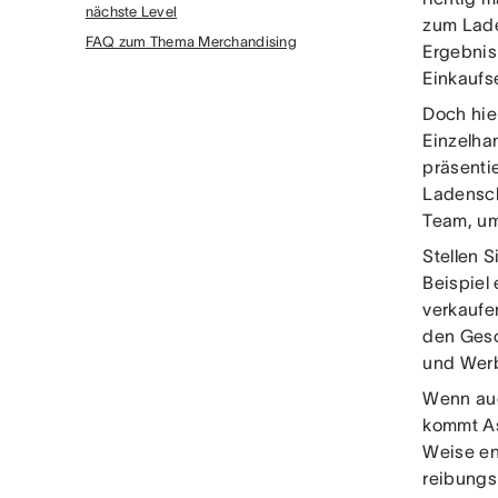
nächste Level
zum Lade
FAQ zum Thema Merchandising
Ergebnis
Einkaufs
Doch hie
Einzelha
präsenti
Ladensch
Team, um
Stellen S
Beispiel
verkaufe
den Gesc
und Werbe
Wenn auc
kommt Asa
Weise en
reibungs