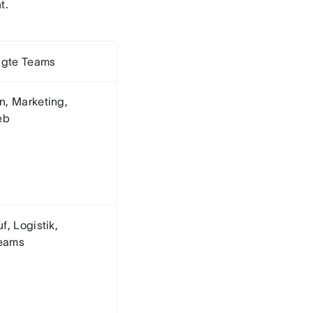
t.
ligte Teams
n, Marketing,
eb
f, Logistik,
teams