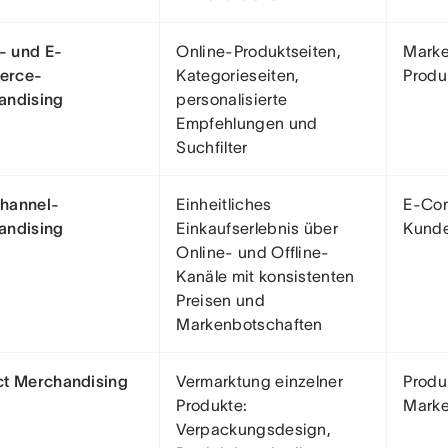
l- und E-
Online-Produktseiten,
Marke
erce-
Kategorieseiten,
Produ
andising
personalisierte
Empfehlungen und
Suchfilter
hannel-
Einheitliches
E-Com
andising
Einkaufserlebnis über
Kunde
Online- und Offline-
Kanäle mit konsistenten
Preisen und
Markenbotschaften
ct Merchandising
Vermarktung einzelner
Produ
Produkte:
Marke
Verpackungsdesign,