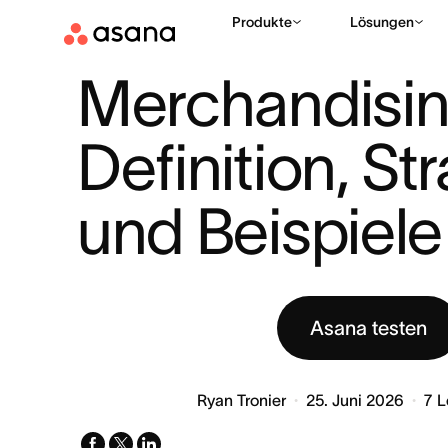
Produkte
Lösungen
HILFE
PROJEKTPLANUNG
MERCHANDISING: DEFINITION, 
|
|
Merchandising
Definition, Str
und Beispiele
Asana testen
Ryan Tronier
25. Juni 2026
7
L
facebook
x-
linkedin