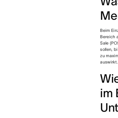
Was
Me
Beim Ein
Bereich 
Sale (PO
sollen, b
zu maxim
auswirkt.
Wie
im 
Un