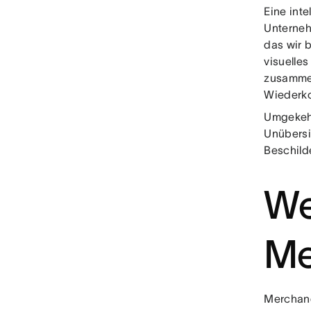
Eine int
Unterneh
das wir 
visuelle
zusammen
Wiederk
Umgekehr
Unübersi
Beschild
We
Me
Merchand