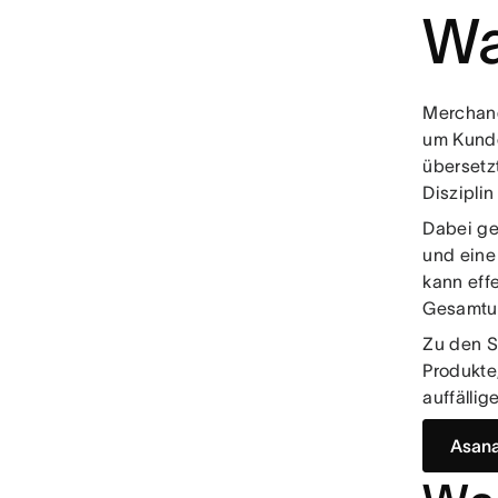
Wa
Merchand
um Kunde
übersetz
Diszipli
Dabei ge
und eine
kann eff
Gesamtum
Zu den S
Produkte
auffälli
Asana