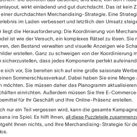
nlayout, wirkt einladend und gut durchdacht. Das ist kein Z
 einer durchdachten Merchandising-Strategie. Eine Strategi
erlebnis im Laden verbessert und letztlich den Umsatz steige
r liegt die Herausforderung: Die Koordinierung von Merchan
ndel ist wie der Versuch, ein komplexes Rätsel zu lösen. Si
eren, den Bestand verwalten und visuelle Anzeigen wie Sch
ilder erstellen. Ganz zu schweigen von der Koordinierung m
 sicherzustellen, dass jedes Komponente perfekt aufeinand
ie sich vor, Sie bereiten sich auf eine große saisonale Werb
 einen Sommerschlussverkauf. Dabei haben Sie eine Menge an
n möchten. Sie müssen daher das Planogramm aktualisieren
häften einrichten. Außerdem müssen Sie Ihre E-Commerc
mittel für Ihr Geschäft und Ihre Online-Präsenz erstellen.
h nur ein Teil vergessen wird, kann die gesamte Kampagne
na ins Spiel. Es hilft Ihnen,
all diese Puzzleteile zusammen
tgeht Ihnen nichts, und Ihre Merchandising-Strategie für de
los.