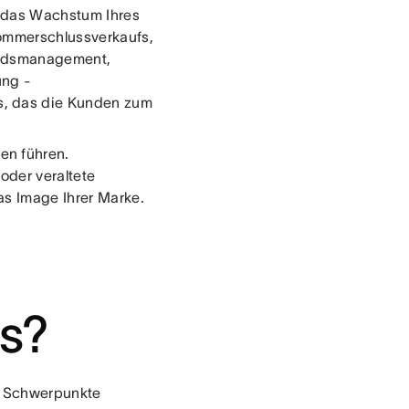
n das Wachstum Ihres
Sommerschlussverkaufs,
andsmanagement,
ung -
s, das die Kunden zum
en führen.
oder veraltete
as Image Ihrer Marke.
es?
e Schwerpunkte