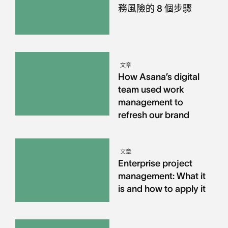
務風險的 8 個步驟
文章
How Asana’s digital
team used work
management to
refresh our brand
文章
Enterprise project
management: What it
is and how to apply it