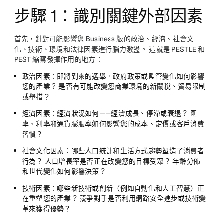
步驟 1：識別關鍵外部因素
首先，針對可能影響您 Business 版的政治、經濟、社會文
化、技術、環境和法律因素進行腦力激盪。 這就是 PESTLE 和
PEST 縮寫發揮作用的地方：
政治因素：
即將到來的選舉、政府政策或監管變化如何影響
您的產業？ 是否有可能改變您商業環境的新關稅、貿易限制
或舉措？
經濟因素：
經濟狀況如何——經濟成長、停滯或衰退？ 匯
率、利率和通貨膨脹率如何影響您的成本、定價或客戶消費
習慣？
社會文化因素：
哪些人口統計和生活方式趨勢塑造了消費者
行為？ 人口增長率是否正在改變您的目標受眾？ 年齡分佈
和世代變化如何影響決策？
技術因素：
哪些新技術或創新（例如自動化和人工智慧）正
在重塑您的產業？ 競爭對手是否利用網路安全進步或技術變
革來獲得優勢？