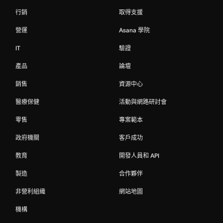
行銷
取得支援
營運
Asana 學院
IT
驗證
產品
論壇
銷售
資源中心
醫療保健
活動與網路研討會
零售
專案範本
政府機關
客戶成功
教育
開發人員和 API
製造
合作夥伴
非營利組織
網站地圖
機構