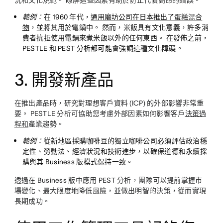
況和文化規範。 瞭解這些因素有助於防止代價高昂的錯誤。
範例：
在 1960 年代，
通用磨坊公司在日本推出了蛋糕混合
物
，並將其用於電鍋中。 然而，米飯具有文化意義，許多消
費者抗拒使用電鍋來煮米飯以外的任何東西。 在發佈之前，
PESTLE 和 PEST 分析都可能會強調這種文化障礙。
3. 開發新產品
在推出產品時，研究對理想客戶資料 (ICP) 的外部影響非常重
要。 PESTLE 分析可協助您考慮外部因素如何影響客戶
決策過
程和
產業趨勢。
範例：
從新地區採購咖啡豆的獨立咖啡公司必須評估政治穩
定性、勞動法、經濟狀況和技術進步，以確保道德和永續採
購與其 Business 版模式保持一致。
透過在 Business 版中應用 PEST 分析，團隊可以提前掌握市
場變化、最大限度地降低風險，並做出明智的決策，從而實現
長期成功。