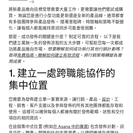
將新產品推向目標受眾需要大量工作，更需要讓他們嘗試或購
買。 無論您是進行小型功能更新還是全新的產品線，通常都會
有多個團隊參與產品發佈。 隨著里程碑、時間軸和策略不斷變
化，讓每個人都能維持資訊同步可能會很困難。
那麼，成功發佈的關鍵是什麼？ 制定可靠的流程。 以下是我
們建立萬無一失的發佈流程的五大步驟，可幫助您每一次都成
功將產品推向市場。
想要瞭解如何成功執行其他行銷計劃嗎？
取得
免費指南，瞭解如何建立有效流程
，將行銷策略轉變為實
際成果。
1. 建立一處跨職能協作的
集中位置
您需要為發佈建立單一事實來源，讓行銷、產品、
設計
、工
程、銷售、客戶支援以及參與發佈的所有其他團隊都能存取和
使用。 這樣可以確保每個人都擁有關於發佈範疇、狀態和交付
項目的相同資訊。
在這個集中式位置 (例如
在 Asana 中的專案
) 包含發佈計劃、訊
息文件、職責、期限和任何支援資產，以便明確誰在處理什