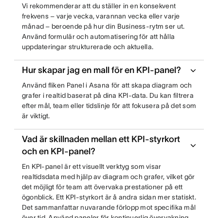
Vi rekommenderar att du ställer in en konsekvent
frekvens – varje vecka, varannan vecka eller varje
månad – beroende på hur din Business-rytm ser ut.
Använd formulär och automatisering för att hålla
uppdateringar strukturerade och aktuella.
Hur skapar jag en mall för en KPI-panel?
Använd fliken Panel i Asana för att skapa diagram och
grafer i realtid baserat på dina KPI-data. Du kan filtrera
efter mål, team eller tidslinje för att fokusera på det som
är viktigt.
Vad är skillnaden mellan ett KPI-styrkort
och en KPI-panel?
En KPI-panel är ett visuellt verktyg som visar
realtidsdata med hjälp av diagram och grafer, vilket gör
det möjligt för team att övervaka prestationer på ett
ögonblick. Ett KPI-styrkort är å andra sidan mer statiskt.
Det sammanfattar nuvarande förlopp mot specifika mål
över tid. Använd paneler för kontinuerlig övervakning