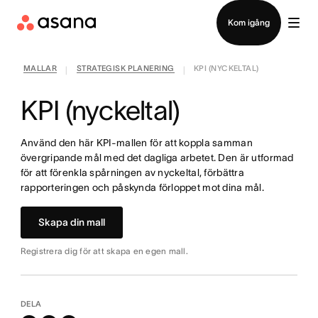
Kontakta försäljning
Kom igång
MALLAR
STRATEGISK PLANERING
KPI (NYCKELTAL)
|
|
KPI (nyckeltal)
Använd den här KPI-mallen för att koppla samman
övergripande mål med det dagliga arbetet. Den är utformad
för att förenkla spårningen av nyckeltal, förbättra
rapporteringen och påskynda förloppet mot dina mål.
Skapa din mall
Registrera dig för att skapa en egen mall.
DELA