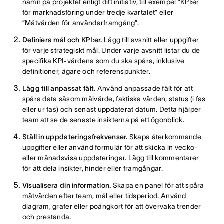
namn på projektet enligt ditt initiativ, till exempel ”KPI:er
för marknadsföring under tredje kvartalet” eller
”Mätvärden för användarframgång”.
Definiera mål och KPI:er.
Lägg till avsnitt eller uppgifter
för varje strategiskt mål. Under varje avsnitt listar du de
specifika KPI-värdena som du ska spåra, inklusive
definitioner, ägare och referenspunkter.
Lägg till anpassat fält.
Använd anpassade fält för att
spåra data såsom målvärde, faktiska värden, status (i fas
eller ur fas) och senast uppdaterat datum. Detta hjälper
team att se de senaste insikterna på ett ögonblick.
Ställ in uppdateringsfrekvenser.
Skapa återkommande
uppgifter eller använd formulär för att skicka in vecko-
eller månadsvisa uppdateringar. Lägg till kommentarer
för att dela insikter, hinder eller framgångar.
Visualisera din information.
Skapa en panel för att spåra
mätvärden efter team, mål eller tidsperiod. Använd
diagram, grafer eller poängkort för att övervaka trender
och prestanda.