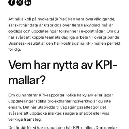
facebook
x-
linkedin
twitter
Att hålla koll på
nyckeltal (KPI:er)
kan vara överväldigande,
särskilt när data är utspridda över flera kalkylblad,
mål är
otydliga
och uppdateringar försvinner i e-posttrådar. Om du
har svårt att koppla teamets dagliga arbete till övergripande
Business-resultat
är den här kostnadsfria KPI-mallen perfekt
för dig.
Vem har nytta av KPI-
mallar?
Om du hanterar KPI-rapporter i olika kalkylark eller jagar
uppdateringar i olika
projekthanteringsverktyg
är du inte
ensam. Det här utspridda tillvägagångssättet gör det
svårare att upptäcka insikter, reagera snabbt eller visa
verkliga framsteg.
Det är därför vi har skapat den här KPI-mallen. Den samlar