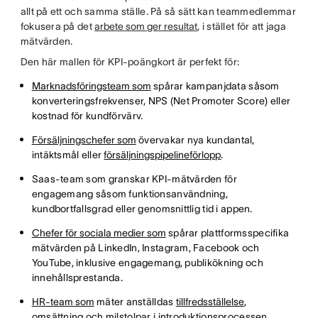
allt på ett och samma ställe. På så sätt kan teammedlemmar
fokusera på det
arbete som ger resultat
, i stället för att jaga
mätvärden.
Den här mallen för KPI-poängkort är perfekt för:
Marknadsföringsteam som
spårar kampanjdata såsom
konverteringsfrekvenser, NPS (Net Promoter Score) eller
kostnad för kundförvärv.
Försäljningschefer som
övervakar nya kundantal,
intäktsmål eller
försäljningspipelineförlopp
.
Saas-team som granskar KPI-mätvärden för
engagemang såsom funktionsanvändning,
kundbortfallsgrad eller genomsnittlig tid i appen.
Chefer för sociala medier som
spårar plattformsspecifika
mätvärden på LinkedIn, Instagram, Facebook och
YouTube, inklusive engagemang, publikökning och
innehållsprestanda.
HR-team som
mäter anställdas
tillfredsställelse
,
omsättning och milstolpar i introduktionsprocessen.