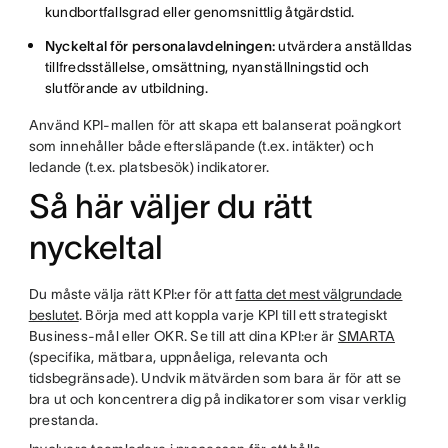
kundbortfallsgrad eller genomsnittlig åtgärdstid.
Nyckeltal för personalavdelningen:
utvärdera anställdas
tillfredsställelse, omsättning, nyanställningstid och
slutförande av utbildning.
Använd KPI-mallen för att skapa ett balanserat poängkort
som innehåller både eftersläpande (t.ex. intäkter) och
ledande (t.ex. platsbesök) indikatorer.
Så här väljer du rätt
nyckeltal
Du måste välja rätt KPI:er för att
fatta det mest välgrundade
beslutet
. Börja med att koppla varje KPI till ett strategiskt
Business-mål eller OKR. Se till att dina KPI:er är
SMARTA
(specifika, mätbara, uppnåeliga, relevanta och
tidsbegränsade). Undvik mätvärden som bara är för att se
bra ut och koncentrera dig på indikatorer som visar verklig
prestanda.