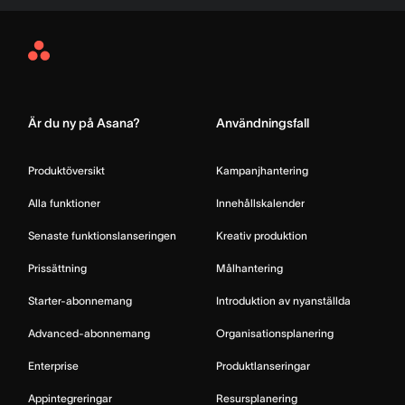
Asana
Home
Är du ny på Asana?
Användningsfall
Produktöversikt
Kampanjhantering
Alla funktioner
Innehållskalender
Senaste funktionslanseringen
Kreativ produktion
Prissättning
Målhantering
Starter-abonnemang
Introduktion av nyanställda
Advanced-abonnemang
Organisationsplanering
Enterprise
Produktlanseringar
Appintegreringar
Resursplanering