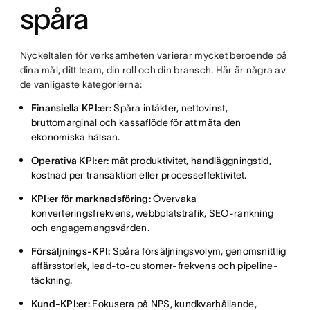
spåra
Nyckeltalen för verksamheten varierar mycket beroende på
dina mål, ditt team, din roll och din bransch. Här är några av
de vanligaste kategorierna:
Finansiella KPI:er:
Spåra intäkter, nettovinst,
bruttomarginal och kassaflöde för att mäta den
ekonomiska hälsan.
Operativa KPI:er:
mät produktivitet, handläggningstid,
kostnad per transaktion eller processeffektivitet.
KPI:er för marknadsföring:
Övervaka
konverteringsfrekvens, webbplatstrafik, SEO-rankning
och engagemangsvärden.
Försäljnings-KPI:
Spåra försäljningsvolym, genomsnittlig
affärsstorlek, lead-to-customer-frekvens och pipeline-
täckning.
Kund-KPI:er:
Fokusera på NPS, kundkvarhållande,