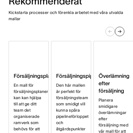
Rekommenderat
Kickstarta processer och förenkla arbetet med våra utvalda
mallar
Försäljningsplan
Försäljningspipeline
Överlämning
efter
En mall för
Den här mallen
försäljning
försäljningsplaner
är perfekt för
kan kan hjälpa
försäljningsteam
Planera
till att ge ditt
som smidigt vill
smidigare
team det
kunna spåra
överlämningar
organiserade
pipelineförloppet
efter
ramverk som
och
försäljning med
behövs för att
åtgärdspunkter
vår mall för att