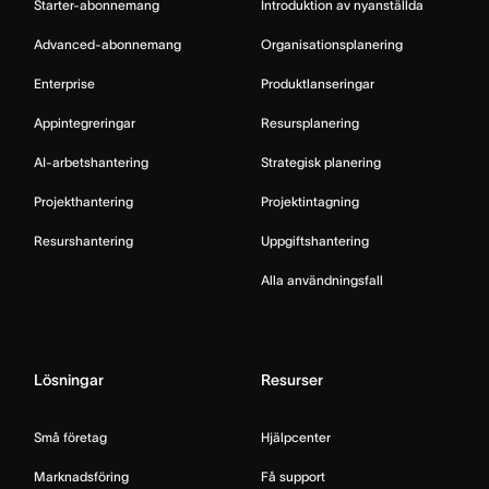
Starter-abonnemang
Introduktion av nyanställda
Advanced-abonnemang
Organisationsplanering
Enterprise
Produktlanseringar
Appintegreringar
Resursplanering
AI-arbetshantering
Strategisk planering
Projekthantering
Projektintagning
Resurshantering
Uppgiftshantering
Alla användningsfall
Lösningar
Resurser
Små företag
Hjälpcenter
Marknadsföring
Få support