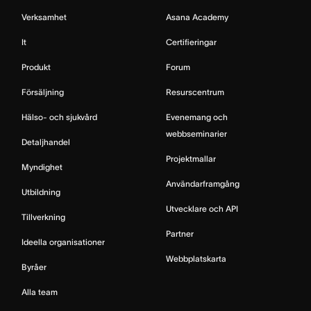
Verksamhet
Asana Academy
It
Certifieringar
Produkt
Forum
Försäljning
Resurscentrum
Hälso- och sjukvård
Evenemang och
webbseminarier
Detaljhandel
Projektmallar
Myndighet
Användarframgång
Utbildning
Utvecklare och API
Tillverkning
Partner
Ideella organisationer
Webbplatskarta
Byråer
Alla team