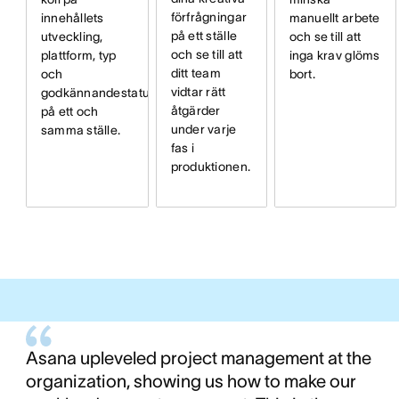
förfrågningar
innehållets
manuellt arbete
på ett ställe
utveckling,
och se till att
och se till att
plattform, typ
inga krav glöms
ditt team
och
bort.
vidtar rätt
godkännandestatus
åtgärder
på ett och
under varje
samma ställe.
fas i
produktionen.
Asana upleveled project management at the
organization, showing us how to make our