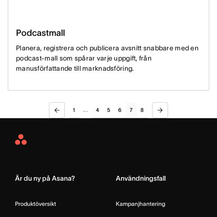
Podcastmall
Planera, registrera och publicera avsnitt snabbare med en
podcast-mall som spårar varje uppgift, från
manusförfattande till marknadsföring.
1
4
5
6
7
8
...
Asana
Home
Är du ny på Asana?
Användningsfall
Produktöversikt
Kampanjhantering