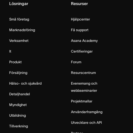
Lösningar
Resurser
Små företag
Hjälpcenter
Marknadsföring
Få support
Verksamhet
Asana Academy
It
Certifieringar
Produkt
Forum
Försäljning
Resurscentrum
Hälso- och sjukvård
Evenemang och
webbseminarier
Detaljhandel
Projektmallar
Myndighet
Användarframgång
Utbildning
Utvecklare och API
Tillverkning