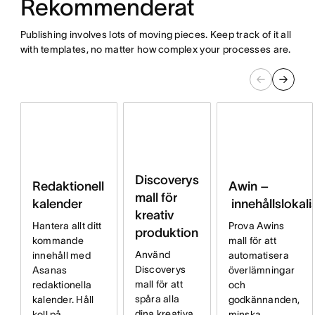
Rekommenderat
Publishing involves lots of moving pieces. Keep track of it all
with templates, no matter how complex your processes are.
Discoverys
Redaktionell
Awin –
mall för
kalender
innehållslokali
kreativ
Hantera allt ditt
Prova Awins
produktion
kommande
mall för att
Använd
innehåll med
automatisera
Discoverys
Asanas
överlämningar
mall för att
redaktionella
och
spåra alla
kalender. Håll
godkännanden,
dina kreativa
koll på
minska