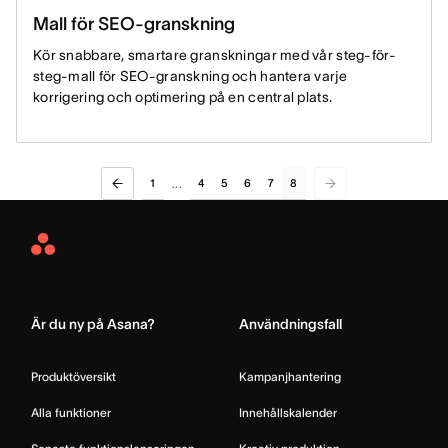
Mall för SEO-granskning
Kör snabbare, smartare granskningar med vår steg-för-
steg-mall för SEO-granskning och hantera varje
korrigering och optimering på en central plats.
1
4
5
6
7
8
...
Asana
Home
Är du ny på Asana?
Användningsfall
Produktöversikt
Kampanjhantering
Alla funktioner
Innehållskalender