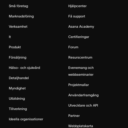
Små företag
Hjälpcenter
Marknadsföring
Få support
Verksamhet
Asana Academy
It
Certifieringar
Produkt
Forum
Försäljning
Resurscentrum
Hälso- och sjukvård
Evenemang och
webbseminarier
Detaljhandel
Projektmallar
Myndighet
Användarframgång
Utbildning
Utvecklare och API
Tillverkning
Partner
Ideella organisationer
Webbplatskarta