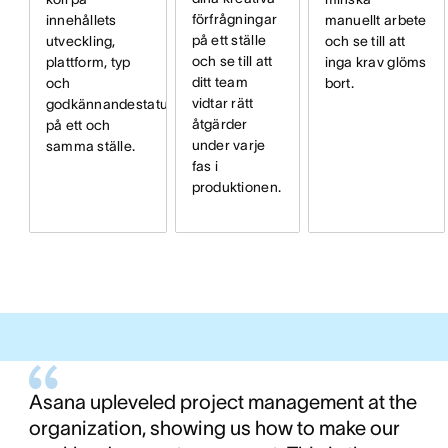
förfrågningar
innehållets
manuellt arbete
på ett ställe
utveckling,
och se till att
och se till att
plattform, typ
inga krav glöms
ditt team
och
bort.
vidtar rätt
godkännandestatus
åtgärder
på ett och
under varje
samma ställe.
fas i
produktionen.
Asana upleveled project management at the
organization, showing us how to make our