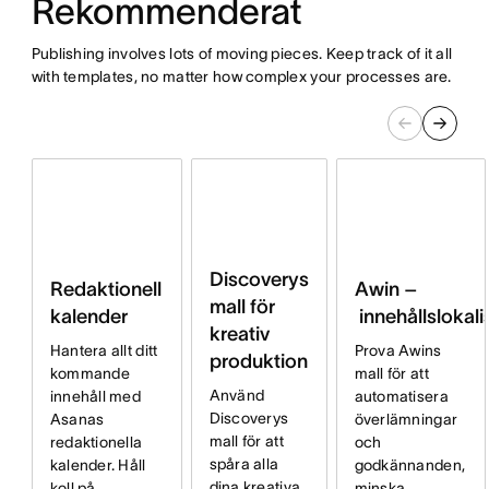
Rekommenderat
Publishing involves lots of moving pieces. Keep track of it all
with templates, no matter how complex your processes are.
Discoverys
Redaktionell
Awin –
mall för
kalender
innehållslokali
kreativ
Hantera allt ditt
Prova Awins
produktion
kommande
mall för att
Använd
innehåll med
automatisera
Discoverys
Asanas
överlämningar
mall för att
redaktionella
och
spåra alla
kalender. Håll
godkännanden,
dina kreativa
koll på
minska