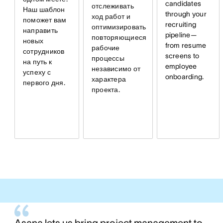
candidates
отслеживать
Наш шаблон
through your
ход работ и
поможет вам
recruiting
оптимизировать
направить
pipeline—
повторяющиеся
новых
from resume
рабочие
сотрудников
screens to
процессы
на путь к
employee
независимо от
успеху с
onboarding.
характера
первого дня.
проекта.