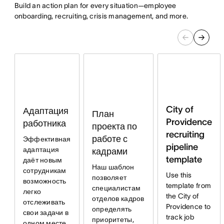
Build an action plan for every situation—employee
onboarding, recruiting, crisis management, and more.
City of
Адаптация
План
Providence
работника
проекта по
recruiting
работе с
Эффективная
pipeline
адаптация
кадрами
template
даёт новым
Наш шаблон
сотрудникам
Use this
позволяет
возможность
template from
специалистам
легко
the City of
отделов кадров
отслеживать
Providence to
определять
свои задачи в
track job
приоритеты,
одном месте.