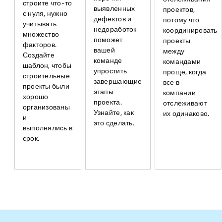
строите что-то
выявленных
проектов,
с нуля, нужно
дефектов и
потому что
учитывать
недоработок
координировать
множество
поможет
проекты
факторов.
вашей
между
Создайте
команде
командами
шаблон, чтобы
упростить
проще, когда
строительные
завершающие
все в
проекты были
этапы
компании
хорошо
проекта.
отслеживают
организованы
Узнайте, как
их одинаково.
и
это сделать.
выполнялись в
срок.