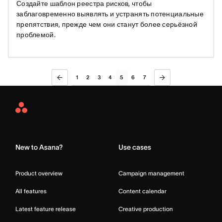
Создайте шаблон реестра рисков, чтобы
заблаговременно выявлять и устранять потенциальные
препятствия, прежде чем они станут более серьёзной
проблемой.
1
2
3
4
5
6
7
Asana
Home
New to Asana?
Use cases
Product overview
Campaign management
All features
Content calendar
Latest feature release
Creative production