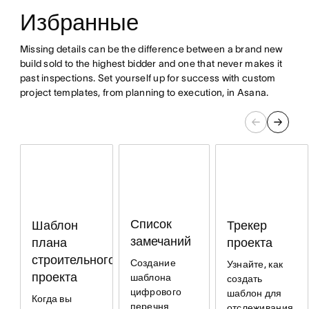
Избранные
Missing details can be the difference between a brand new
build sold to the highest bidder and one that never makes it
past inspections. Set yourself up for success with custom
project templates, from planning to execution, in Asana.
Список
Трекер
Шаблон
замечаний
проекта
плана
строительного
Создание
Узнайте, как
проекта
шаблона
создать
цифрового
шаблон для
Когда вы
перечня
отслеживания