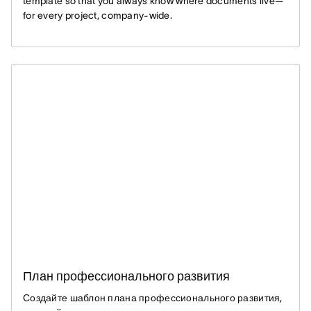
template so that you always know where documents live—
for every project, company-wide.
План профессионального развития
Создайте шаблон плана профессионального развития,