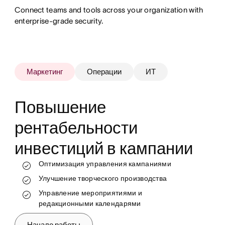
Connect teams and tools across your organization with
enterprise-grade security.
Маркетинг
Операции
ИТ
Повышение
рентабельности
инвестиций в кампании
Отслеживание работы и контроль за ходом
её выполнения в режиме реального
Оптимизация управления кампаниями
Более эффективное распределение
времени
ресурсов
Улучшение творческого производства
Стандартизация и автоматизация
Автоматизация и масштабирование
процессов
Управление мероприятиями и
рабочих процессов
редакционными календарями
Снятие ограничений с групп для
Адаптация и вывод сотрудников из штата
достижения целевых показателей прибыли
Начало работы