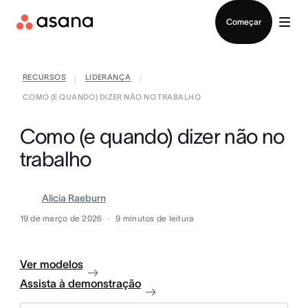
Falar com Vendas
Começar
RECURSOS
LIDERANÇA
|
|
COMO (E QUANDO) DIZER NÃO NO TRABALHO
Como (e quando) dizer não no
trabalho
Alicia Raeburn
19 de março de 2026
9
minutos de leitura
Ver modelos
Assista à demonstração