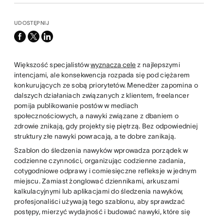
UDOSTĘPNIJ
facebook
x-
linkedin
twitter
Większość specjalistów
wyznacza cele
z najlepszymi
intencjami, ale konsekwencja rozpada się pod ciężarem
konkurujących ze sobą priorytetów. Menedżer zapomina o
dalszych działaniach związanych z klientem, freelancer
pomija publikowanie postów w mediach
społecznościowych, a nawyki związane z dbaniem o
zdrowie znikają, gdy projekty się piętrzą. Bez odpowiedniej
struktury złe nawyki powracają, a te dobre zanikają.
Szablon do śledzenia nawyków wprowadza porządek w
codzienne czynności, organizując codzienne zadania,
cotygodniowe odprawy i comiesięczne refleksje w jednym
miejscu. Zamiast żonglować dziennikami, arkuszami
kalkulacyjnymi lub aplikacjami do śledzenia nawyków,
profesjonaliści używają tego szablonu, aby sprawdzać
postępy, mierzyć wydajność i budować nawyki, które się