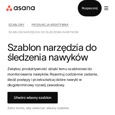
Kontakt ze sprzedażą
Rozpocznij
SZABLONY
PRODUKCJA KREATYWNA
|
|
SZABLON NARZĘDZIA DO ŚLEDZENIA NAWYKÓW
Szablon narzędzia do
śledzenia nawyków
Zwiększ produktywność dzięki temu szablonowi do
monitorowania nawyków. Rejestruj codzienne zadania,
śledź postępy i przekształcaj dobre nawyki w
długoterminowy rozwój zawodowy.
Utwórz własny szablon
Załóż konto, aby utworzyć własny szablon.