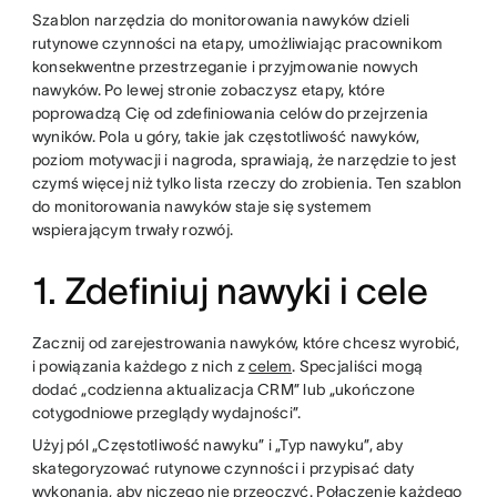
Szablon narzędzia do monitorowania nawyków dzieli
rutynowe czynności na etapy, umożliwiając pracownikom
konsekwentne przestrzeganie i przyjmowanie nowych
nawyków. Po lewej stronie zobaczysz etapy, które
poprowadzą Cię od zdefiniowania celów do przejrzenia
wyników. Pola u góry, takie jak częstotliwość nawyków,
poziom motywacji i nagroda, sprawiają, że narzędzie to jest
czymś więcej niż tylko lista rzeczy do zrobienia. Ten szablon
do monitorowania nawyków staje się systemem
wspierającym trwały rozwój.
1. Zdefiniuj nawyki i cele
Zacznij od zarejestrowania nawyków, które chcesz wyrobić,
i powiązania każdego z nich z
celem
. Specjaliści mogą
dodać „codzienna aktualizacja CRM” lub „ukończone
cotygodniowe przeglądy wydajności”.
Użyj pól „Częstotliwość nawyku” i „Typ nawyku”, aby
skategoryzować rutynowe czynności i przypisać daty
wykonania, aby niczego nie przeoczyć. Połączenie każdego