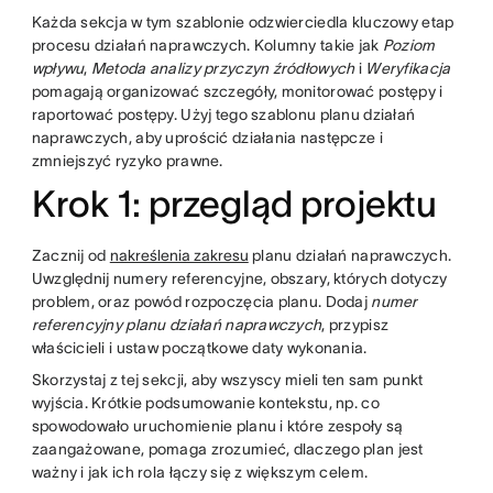
Każda sekcja w tym szablonie odzwierciedla kluczowy etap
procesu działań naprawczych. Kolumny takie jak
Poziom
wpływu
,
Metoda analizy przyczyn źródłowych
i
Weryfikacja
pomagają organizować szczegóły, monitorować postępy i
raportować postępy. Użyj tego szablonu planu działań
naprawczych, aby uprościć działania następcze i
zmniejszyć ryzyko prawne.
Krok 1: przegląd projektu
Zacznij od
nakreślenia zakresu
planu działań naprawczych.
Uwzględnij numery referencyjne, obszary, których dotyczy
problem, oraz powód rozpoczęcia planu. Dodaj
numer
referencyjny planu działań naprawczych
, przypisz
właścicieli i ustaw początkowe daty wykonania.
Skorzystaj z tej sekcji, aby wszyscy mieli ten sam punkt
wyjścia. Krótkie podsumowanie kontekstu, np. co
spowodowało uruchomienie planu i które zespoły są
zaangażowane, pomaga zrozumieć, dlaczego plan jest
ważny i jak ich rola łączy się z większym celem.