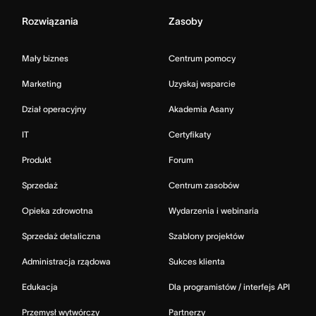
Rozwiązania
Zasoby
Mały biznes
Centrum pomocy
Marketing
Uzyskaj wsparcie
Dział operacyjny
Akademia Asany
IT
Certyfikaty
Produkt
Forum
Sprzedaż
Centrum zasobów
Opieka zdrowotna
Wydarzenia i webinaria
Sprzedaż detaliczna
Szablony projektów
Administracja rządowa
Sukces klienta
Edukacja
Dla programistów / interfejs API
Przemysł wytwórczy
Partnerzy