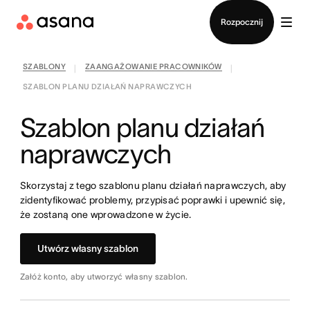
Kontakt ze sprzedażą
Rozpocznij
SZABLONY
ZAANGAŻOWANIE PRACOWNIKÓW
|
|
SZABLON PLANU DZIAŁAŃ NAPRAWCZYCH
Szablon planu działań
naprawczych
Skorzystaj z tego szablonu planu działań naprawczych, aby
zidentyfikować problemy, przypisać poprawki i upewnić się,
że zostaną one wprowadzone w życie.
Utwórz własny szablon
Załóż konto, aby utworzyć własny szablon.