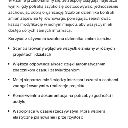
W Asanie przekonaliśmy się, że zespoły osiągają najlepsze
wyniki, gdy potrafią szybko się dostosowywać,
jednocześnie
zachowując dobrą organizację
. Szablon dziennika kontroli
zmian zapewnia tę równowagę, pomagając rejestrować
każdą modyfikację w jednym miejscu, aby wszyscy mieli
dostęp do tych samych informacji.
Korzyści z używania szablonu dziennika zmian to m.in.:
Scentralizowany wgląd we wszystkie zmiany w różnych
projektach i działach
Większa odpowiedzialność dzięki automatycznym
znacznikom czasu i zatwierdzeniom
Mniej nieporozumień między interesariuszami a osobami
zaangażowanymi w realizację projektu
Konsekwentna dokumentacja na potrzeby zgodności i
audytu
Współpraca w czasie rzeczywistym, która wspiera
elastyczne planowanie i przejrzystość