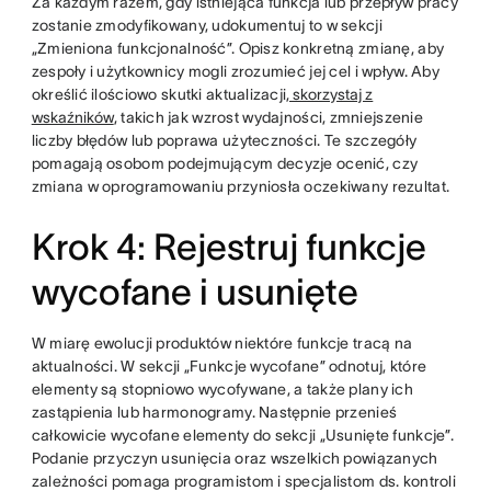
Za każdym razem, gdy istniejąca funkcja lub przepływ pracy
zostanie zmodyfikowany, udokumentuj to w sekcji
„Zmieniona funkcjonalność”. Opisz konkretną zmianę, aby
zespoły i użytkownicy mogli zrozumieć jej cel i wpływ. Aby
określić ilościowo skutki aktualizacji
, skorzystaj z
wskaźników
, takich jak wzrost wydajności, zmniejszenie
liczby błędów lub poprawa użyteczności. Te szczegóły
pomagają osobom podejmującym decyzje ocenić, czy
zmiana w oprogramowaniu przyniosła oczekiwany rezultat.
Krok 4: Rejestruj funkcje
wycofane i usunięte
W miarę ewolucji produktów niektóre funkcje tracą na
aktualności. W sekcji „Funkcje wycofane” odnotuj, które
elementy są stopniowo wycofywane, a także plany ich
zastąpienia lub harmonogramy. Następnie przenieś
całkowicie wycofane elementy do sekcji „Usunięte funkcje”.
Podanie przyczyn usunięcia oraz wszelkich powiązanych
zależności pomaga programistom i specjalistom ds. kontroli