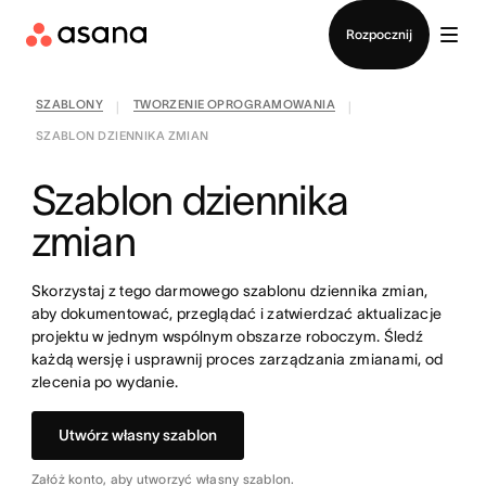
Kontakt ze sprzedażą
Rozpocznij
SZABLONY
TWORZENIE OPROGRAMOWANIA
|
|
SZABLON DZIENNIKA ZMIAN
Szablon dziennika
zmian
Skorzystaj z tego darmowego szablonu dziennika zmian,
aby dokumentować, przeglądać i zatwierdzać aktualizacje
projektu w jednym wspólnym obszarze roboczym. Śledź
każdą wersję i usprawnij proces zarządzania zmianami, od
zlecenia po wydanie.
Utwórz własny szablon
Załóż konto, aby utworzyć własny szablon.