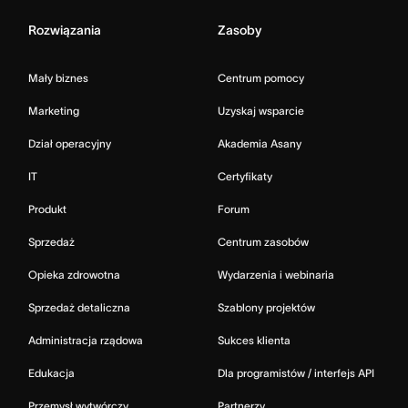
Rozwiązania
Zasoby
Mały biznes
Centrum pomocy
Marketing
Uzyskaj wsparcie
Dział operacyjny
Akademia Asany
IT
Certyfikaty
Produkt
Forum
Sprzedaż
Centrum zasobów
Opieka zdrowotna
Wydarzenia i webinaria
Sprzedaż detaliczna
Szablony projektów
Administracja rządowa
Sukces klienta
Edukacja
Dla programistów / interfejs API
Przemysł wytwórczy
Partnerzy