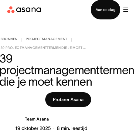
Contact opnemen met verkoop
Aan de slag
BRONNEN
PROJECTMANAGEMENT
|
|
39 PROJECTMANAGEMENTTERMEN DIE JE MOET ...
39 
projectmanagementtermen 
die je moet kennen
Probeer Asana
Team Asana
19 oktober 2025
8
min. leestijd