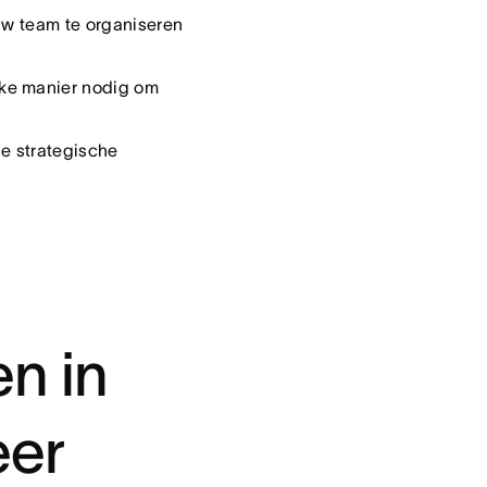
uw team te organiseren
jke manier nodig om
de strategische
n in
eer