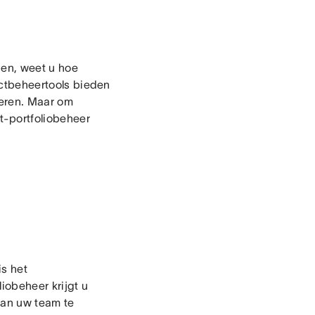
gen, weet u hoe
jectbeheertools bieden
oeren. Maar om
ct-portfoliobeheer
is het
iobeheer krijgt u
van uw team te