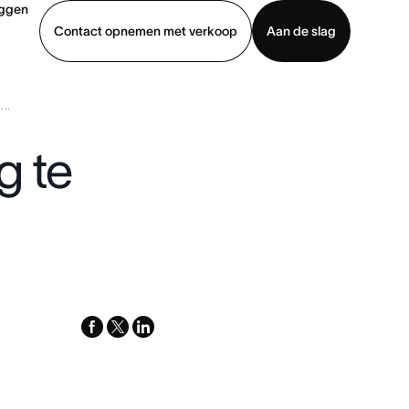
oggen
Contact opnemen met verkoop
Aan de slag
..
erkoop
Demo bekijken
App downloaden
g te
facebook
x-
linkedin
twitter