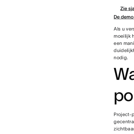
Zie sj
De demo 
Als u ve
moeilijk 
een manie
duidelijk
nodig.
Wa
po
Project-p
gecentra
zichtbaa