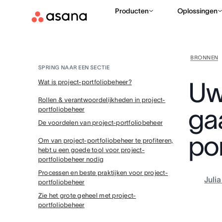
Producten
Oplossingen
BRONNEN
SPRING NAAR EEN SECTIE
Uw
Wat is project-portfoliobeheer?
Rollen & verantwoordelijkheden in project-
ga
portfoliobeheer
De voordelen van project-portfoliobeheer
po
Om van project-portfoliobeheer te profiteren,
hebt u een goede tool voor project-
portfoliobeheer nodig
Processen en beste praktijken voor project-
Juli
portfoliobeheer
Zie het grote geheel met project-
portfoliobeheer