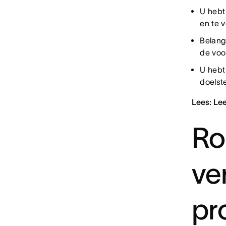
U hebt
en te 
Belang
de voor
U hebt
doelst
Lees: Lee
Ro
ve
pr