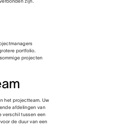
 verbonden zijn.
Projectmanagers
rotere portfolio.
n sommige projecten
team
van het projectteam. Uw
llende afdelingen van
e verschil tussen een
 voor de duur van een