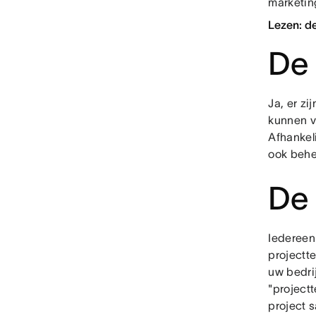
marketin
Lezen: d
De
Ja, er z
kunnen ve
Afhankel
ook behe
De 
Iedereen 
projectte
uw bedrij
"project
project 