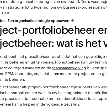
n met de organisatiestrategie van uw bedrijf.
Tools voor proj
 van strategie tot uitvoering, om uw business-professionals 
 zien.
en: Een organisatiestrategie opbouwen
ject-portfoliobeheer e
jectbeheer: wat is het 
kend bent met
projectbeheer
, weet u dat het een geweldige
en, te beheren en uit te voeren. Projectbeheer kan uw team
doet en tegen wanneer
en de
teamsamenwerking
bij een spec
en. PPM, daarentegen, helpt u om meerdere projecten en gr
ven te beheren.
ojectbeheer als project-portfoliobeheer zijn subsets van
wer
ische aanpak om het werk in uw hele organisatie te coördin
de processen tot routinetaken - om duidelijkheid te scheppe
obeheer kan u helpen in de volgende gevallen: