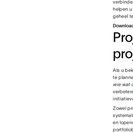
verbinde
helpen u
geheel te
Download
Pro
pro
Als u be
te plann
wie wat 
verbeter
initiatie
Zowel pr
systemat
en lopen
portfoli