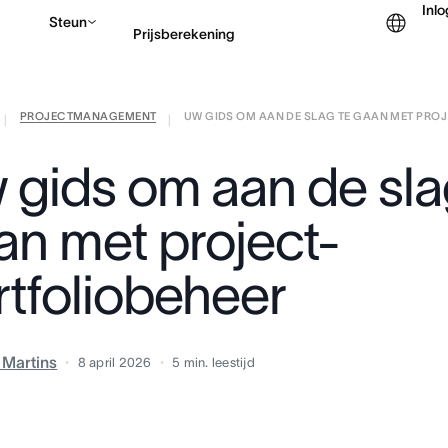
Inl
Steun
Prijsberekening
PROJECTMANAGEMENT
UW GIDS OM AAN DE SLAG TE GAAN MET PROJ .
Contact opnemen met v
|
|
 gids om aan de sla
an met project-
rtfoliobeheer
a Martins
8 april 2026
5
min. leestijd