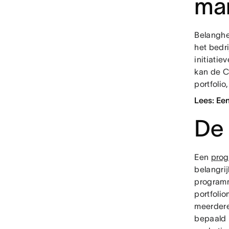
ma
Belanghe
het bedr
initiatie
kan de C
portfolio
Lees: Ee
De
Een
pro
belangri
programm
portfoli
meerdere
bepaald 