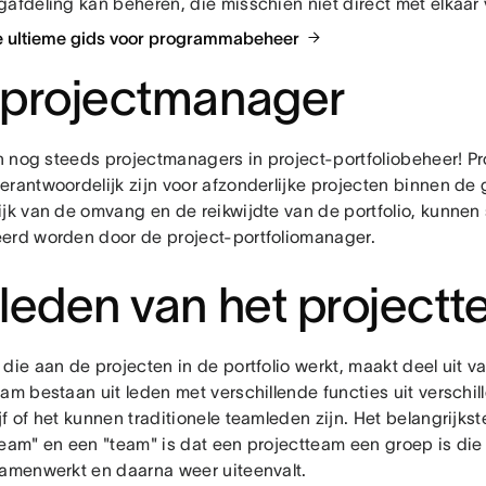
gafdeling kan beheren, die misschien niet direct met elkaar
e ultieme gids voor programmabeheer
 projectmanager
ijn nog steeds projectmanagers in project-portfoliobeheer! 
rantwoordelijk zijn voor afzonderlijke projecten binnen de g
ijk van de omvang en de reikwijdte van de portfolio, kunne
erd worden door de project-portfoliomanager.
leden van het project
die aan de projecten in de portfolio werkt, maakt deel uit 
am bestaan uit leden met verschillende functies uit verschi
f of het kunnen traditionele teamleden zijn. Het belangrijkst
team" en een "team" is dat een projectteam een groep is die
samenwerkt en daarna weer uiteenvalt.