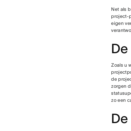
Net als b
project-p
eigen ve
verantwo
De 
Zoals u w
projectpo
de projec
zorgen da
statusup
zo een c
De 