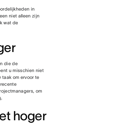
oordelijkheden in
een niet alleen zijn
ok wat de
ger
on die de
bent u misschien niet
w taak om ervoor te
 recente
projectmanagers, om
s
.
et hoger