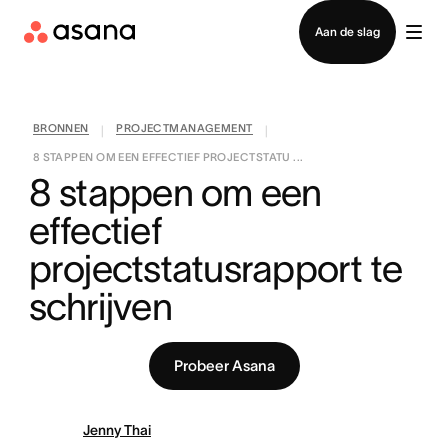
Contact opnemen met verkoop
Aan de slag
BRONNEN
PROJECTMANAGEMENT
|
|
8 STAPPEN OM EEN EFFECTIEF PROJECTSTATU ...
8 stappen om een 
effectief 
projectstatusrapport te 
schrijven
Probeer Asana
Jenny Thai