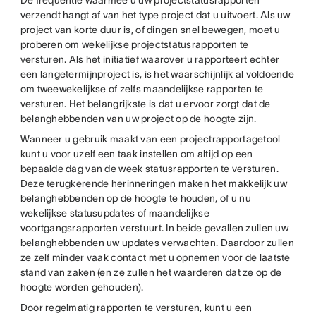
De frequentie waarmee u uw projectstatusrapporten
verzendt hangt af van het type project dat u uitvoert. Als uw
project van korte duur is, of dingen snel bewegen, moet u
proberen om wekelijkse projectstatusrapporten te
versturen. Als het initiatief waarover u rapporteert echter
een langetermijnproject is, is het waarschijnlijk al voldoende
om tweewekelijkse of zelfs maandelijkse rapporten te
versturen. Het belangrijkste is dat u ervoor zorgt dat de
belanghebbenden van uw project op de hoogte zijn.
Wanneer u gebruik maakt van een projectrapportagetool
kunt u voor uzelf een taak instellen om altijd op een
bepaalde dag van de week statusrapporten te versturen.
Deze terugkerende herinneringen maken het makkelijk uw
belanghebbenden op de hoogte te houden, of u nu
wekelijkse statusupdates of maandelijkse
voortgangsrapporten verstuurt. In beide gevallen zullen uw
belanghebbenden uw updates verwachten. Daardoor zullen
ze zelf minder vaak contact met u opnemen voor de laatste
stand van zaken (en ze zullen het waarderen dat ze op de
hoogte worden gehouden).
Door regelmatig rapporten te versturen, kunt u een