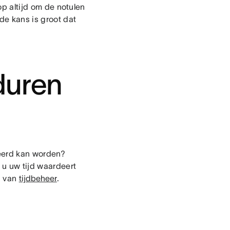
oop altijd om de notulen
de kans is groot dat
duren
veerd kan worden?
e u uw tijd waardeert
g van
tijdbeheer
.