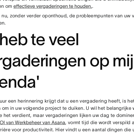
ren om
effectieve vergaderingen te houden.
.
 nu, zonder verder oponthoud, de probleempunten van uw 
en.
 heb te veel
rgaderingen op mi
enda'
 uur een herinnering krijgt dat u een vergadering heeft, is h
 om in uw volgende project te duiken. U wil het belangrijke 
e het verdient, maar vergaderingen lijken uw dag te domine
ROI van Werkbeheer van Asana
, vormt tijd die wordt verspil
rière voor productiviteit. Hier vindt u een aantal dingen di