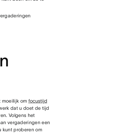
vergaderingen
jn
et moeilijk om
focustijd
werk dat u doet de tijd
ren. Volgens het
d aan vergaderingen een
e u kunt proberen om