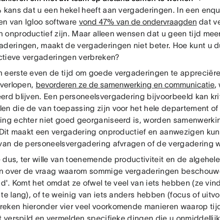
% kans dat u een hekel heeft aan vergaderingen. In een enq
n van Igloo software
vond 47% van de ondervraagden
dat v
 onproductief zijn. Maar alleen wensen dat u geen tijd meer 
aderingen, maakt de vergaderingen niet beter. Hoe kunt u d
tieve vergaderingen verbreken?
 eerste even de tijd om goede vergaderingen te appreciëre
 verlopen,
bevorderen ze de samenwerking en communicatie
,
erd blijven. Een personeelsvergadering bijvoorbeeld kan k
en die de van toepassing zijn voor het hele departement of h
ing echter niet goed georganiseerd is, worden samenwerk
. Dit maakt een vergadering onproductief en aanwezigen kunn
 van de personeelsvergadering afvragen of de vergadering w
 dus, ter wille van toenemende productiviteit en de algehel
 over de vraag waarom sommige vergaderingen beschouwd
jd'. Komt het omdat ze ofwel te veel van iets hebben (ze vin
te lang), of te weinig van iets anders hebben (focus of uitv
eken hieronder vier veel voorkomende manieren waarop ti
dt verspild en vermelden specifieke dingen die u onmiddellij