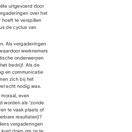
uête uitgevoerd door
ergaderingen over het
hoeft te verspillen
us de cyclus van
n. Als vergaderingen
 waardoor werknemers
ritische onderwerpen
et bedrijf. Als de
ing en communicatie
en zich bij het
el echt nodig was.
e moraal, even
 worden als 'zonde
den te vaak plaats of
oerbare resultaten)?
jdens vergaderingen
k kunt doen om ze te