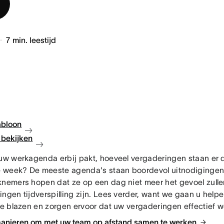
7
min. leestijd
abloon
bekijken
 uw werkagenda erbij pakt, hoeveel vergaderingen staan er
week? De meeste agenda's staan boordevol uitnodigingen
knemers hopen dat ze op een dag niet meer het gevoel zull
ingen tijdverspilling zijn. Lees verder, want we gaan u hel
 te blazen en zorgen ervoor dat uw vergaderingen effectief 
manieren om met uw team op afstand samen te werken