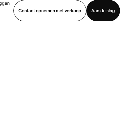
oggen
Contact opnemen met verkoop
Aan de slag
erkoop
Demo bekijken
App downloaden