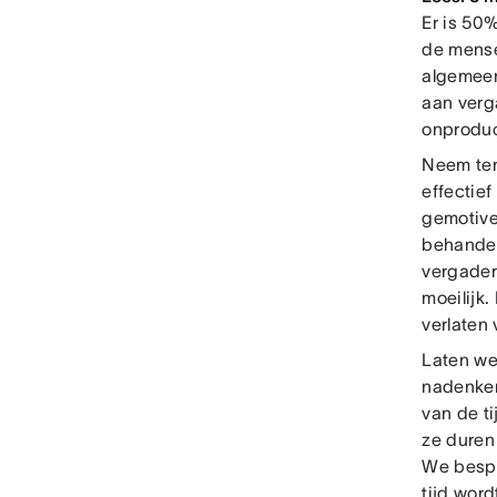
Er is 50
de mense
algemeen
aan verg
onproduc
Neem ten
effectief
gemotive
behandel
vergader
moeilijk
verlaten
Laten we
nadenken
van de ti
ze duren 
We bespr
tijd wor