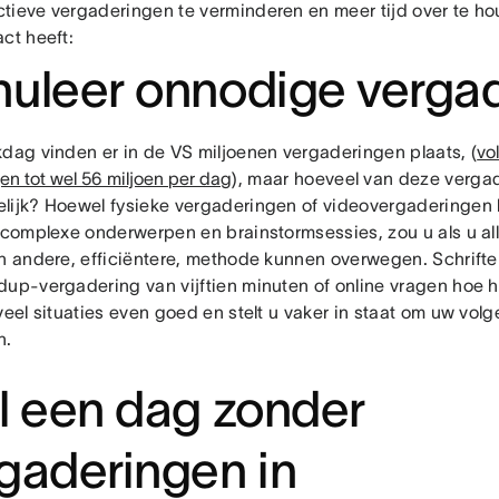
tieve vergaderingen te verminderen en meer tijd over te ho
ct heeft:
uleer onnodige verga
kdag vinden er in de VS miljoenen vergaderingen plaats, (
vo
en tot wel 56 miljoen per dag
), maar hoeveel van deze vergad
lijk? Hoewel fysieke vergaderingen of videovergaderingen 
r complexe onderwerpen en brainstormsessies, zou u als u al
en andere, efficiëntere, methode kunnen overwegen. Schrifte
dup-vergadering van vijftien minuten of online vragen hoe he
veel situaties even goed en stelt u vaker in staat om uw vol
n.
l een dag zonder
gaderingen in