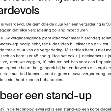
ardevols
d ís waardevol. De
gemiddelde duur van een vergadering is 50
 zeggen dat elke vergadering zo lang moet duren.
 u uw
vergaderagenda
plant (daarover meer hieronder) schat 
onderwerp nodig hebt, telt u de tijden bij elkaar op en kiest
de totale duur van de vergadering. Misschien hebt u niet m
sschien hebt u er 45 nodig. Hoe het ook zij, deelnemers zij
t ze, laten we zeggen, 10 minuten hebben voor een bepaal
an urgentie houdt het gesprek bij het onderwerp en zorgt erv
nten aan bod komen, zodat u geen nieuwe vergadering hoe
ie u niet hebt kunnen behandelen.
beer een stand-up
at? In de technologiewereld is een stand-up een korte dagel