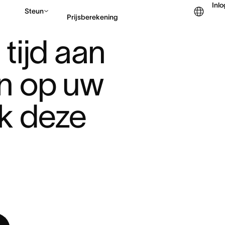
Inl
Steun
Prijsberekening
ERGADERINGEN ...
 tijd aan 
Contact opnemen met v
n op uw 
k deze 