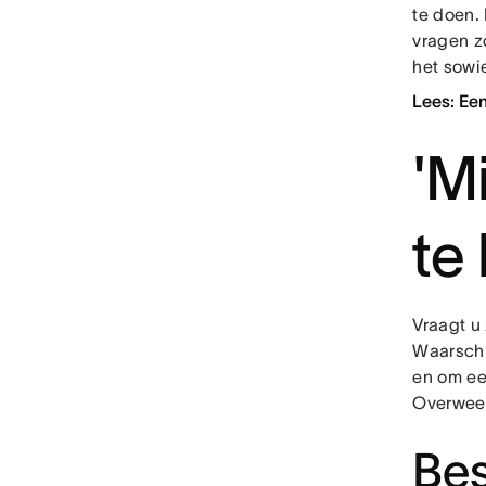
te doen. 
vragen z
het sowi
Lees: Een
'M
te 
Vraagt u
Waarschij
en om ee
Overweeg
Bes