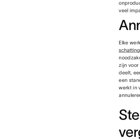
onproduc
veel impa
Ann
Elke wer
schatting
noodzake
zijn voo
deelt, e
een stan
werkt in 
annulere
Ste
ver