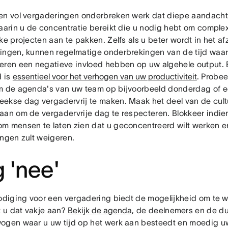
en vol vergaderingen onderbreken werk dat diepe aandacht 
waarin u de concentratie bereikt die u nodig hebt om comple
jke projecten aan te pakken. Zelfs als u beter wordt in het 
ingen, kunnen regelmatige onderbrekingen van de tijd waari
eren een negatieve invloed hebben op uw algehele output. 
d is
essentieel voor het verhogen van uw productiviteit
. Probee
m de agenda's van uw team op bijvoorbeeld donderdag of 
ekse dag vergadervrij te maken. Maak het deel van de cul
aan om de vergadervrije dag te respecteren. Blokkeer indie
m mensen te laten zien dat u geconcentreerd wilt werken en
ingen zult weigeren.
 'nee'
nodiging voor een vergadering biedt de mogelijkheid om te 
t u dat vakje aan?
Bekijk de agenda
, de deelnemers en de du
ogen waar u uw tijd op het werk aan besteedt en moedig u