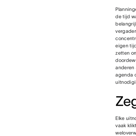
Planning
de tijd 
belangri
vergader
concentr
eigen tij
zetten o
doordewe
anderen 
agenda o
uitnodig
Zeg
Elke uit
vaak klik
weloverw