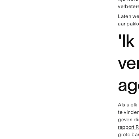
verbete
Laten we
aanpakk
'Ik
ve
ag
Als u elk
te vinden
geven di
rapport 
grote bar