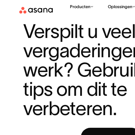
Producten
Oplossingen
BRONNEN
PRODUCTIVITEIT
VERSPILT U VEEL TIJD AAN V
|
|
Verspilt u veel
vergaderinge
werk? Gebrui
tips om dit te 
verbeteren.