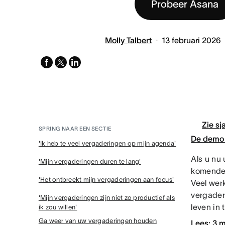
Probeer Asana
Molly Talbert
13 februari 2026
facebook
x-
linkedin
twitter
Zie sj
SPRING NAAR EEN SECTIE
De demo 
'Ik heb te veel vergaderingen op mijn agenda'
Als u nu
'Mijn vergaderingen duren te lang'
komende 
'Het ontbreekt mijn vergaderingen aan focus'
Veel wer
vergader
'Mijn vergaderingen zijn niet zo productief als
leven in
ik zou willen'
Ga weer van uw vergaderingen houden
Lees: 3 