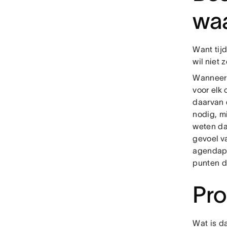
wa
Want tij
wil niet
Wanneer
voor elk 
daarvan 
nodig, mi
weten da
gevoel v
agendapu
punten d
Pro
Wat is d