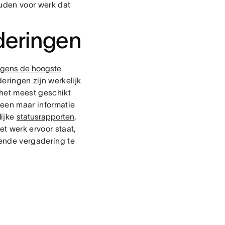
uden voor werk dat
deringen
lgens de hoogste
eringen zijn werkelijk
het meest geschikt
leen maar informatie
lijke
statusrapporten
,
t werk ervoor staat,
gende vergadering te