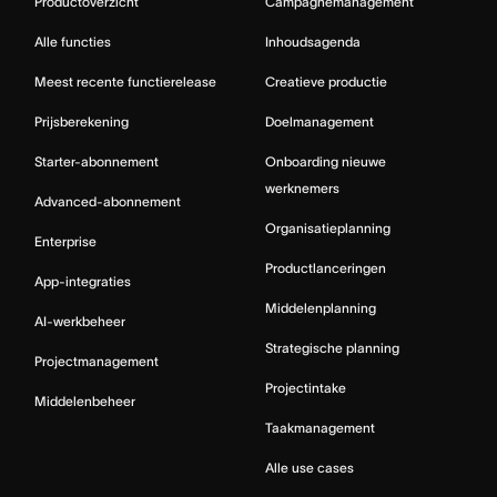
Productoverzicht
Campagnemanagement
Alle functies
Inhoudsagenda
Meest recente functierelease
Creatieve productie
Prijsberekening
Doelmanagement
Starter-abonnement
Onboarding nieuwe
werknemers
Advanced-abonnement
Organisatieplanning
Enterprise
Productlanceringen
App-integraties
Middelenplanning
AI-werkbeheer
Strategische planning
Projectmanagement
Projectintake
Middelenbeheer
Taakmanagement
Alle use cases