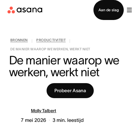
Contact opnemen met verkoop
Aan de slag
BRONNEN
PRODUCTIVITEIT
|
|
DE MANIER WAAROP WE WERKEN, WERKT NIET
De manier waarop we 
werken, werkt niet
Probeer Asana
Molly Talbert
7 mei 2026
3
min. leestijd