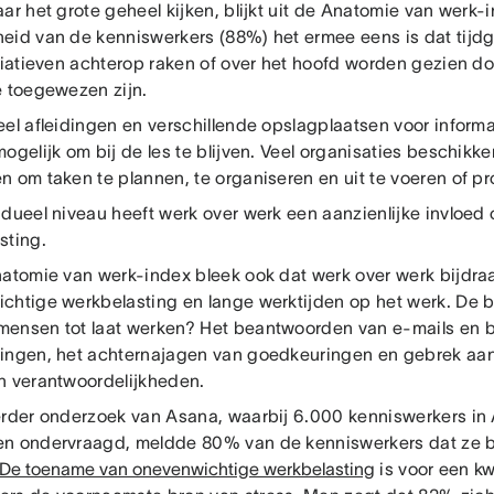
ar het grote geheel kijken, blijkt uit de Anatomie van werk-
eid van de kenniswerkers (88%) het ermee eens is dat tijdg
itiatieven achterop raken of over het hoofd worden gezien d
e toegewezen zijn.
eel afleidingen en verschillende opslagplaatsen voor informa
ogelijk om bij de les te blijven. Veel organisaties beschikke
n om taken te plannen, te organiseren en uit te voeren of pr
idueel niveau heeft werk over werk een aanzienlijke invloed 
sting.
natomie van werk-index bleek ook dat werk over werk bijdraa
chtige werkbelasting en lange werktijden op het werk. De b
ensen tot laat werken? Het beantwoorden van e-mails en b
ingen, het achternajagen van goedkeuringen en gebrek aan
n verantwoordelijkheden.
erder onderzoek van Asana, waarbij 6.000 kenniswerkers in A
n ondervraagd, meldde 80% van de kenniswerkers dat ze b
De toename van onevenwichtige werkbelasting
is voor een kw