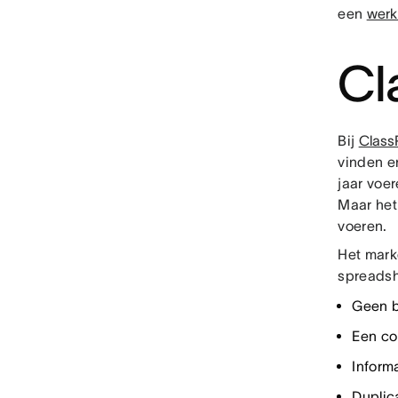
een
werk
Cl
Bij
Class
vinden e
jaar voe
Maar het
voeren.
Het mark
spreadsh
Geen b
Een co
Inform
Duplic