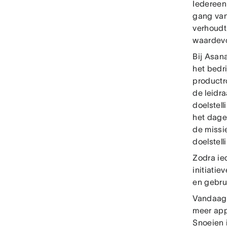
Iedereen
gang van
verhoudt 
waardevo
Bij Asan
het bedri
productr
de leidra
doelstell
het dagel
de missi
doelstell
Zodra ie
initiati
en gebru
Vandaag 
meer apps
Snoeien 