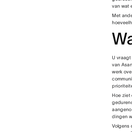
van wat 
Met ande
hoeveelh
Wa
U vraagt
van Asan
werk ove
communic
prioritei
Hoe ziet 
gedurend
aangenom
dingen w
Volgens 