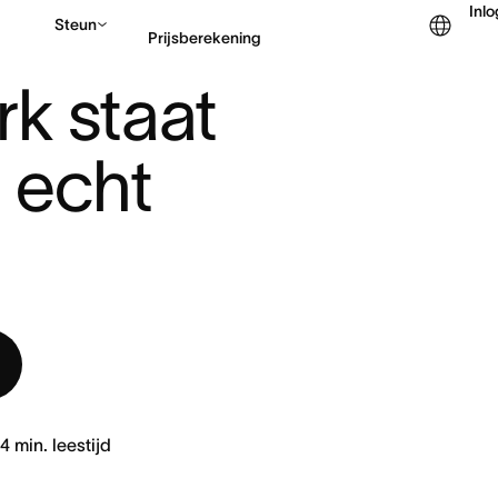
Inl
Steun
Prijsberekening
 STAAT IN DE WEG VAN ECHT ...
k staat 
Contact opnemen met v
 echt 
4
min. leestijd