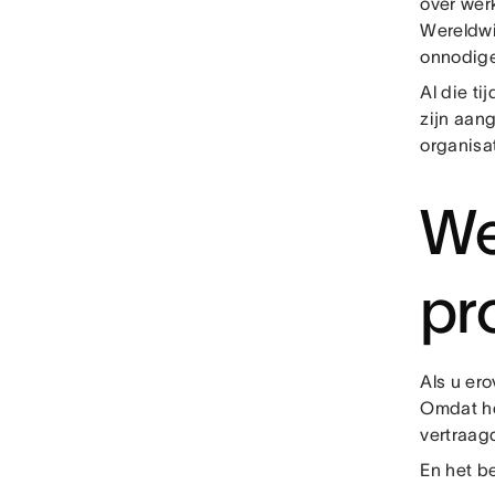
over werk
Wereldwi
onnodige
Al die ti
zijn aan
organisat
We
pr
Als u er
Omdat he
vertraagd
En het b