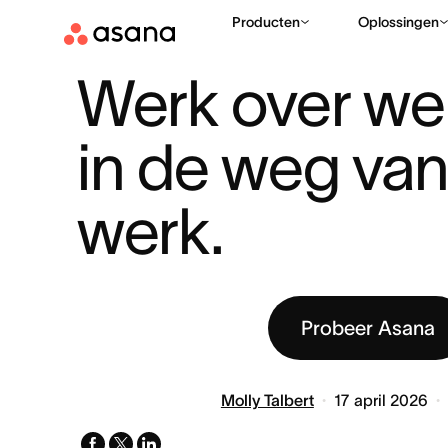
Producten
Oplossingen
BRONNEN
INSPIRE & IMPACT COLLECTIE
WERK OVER WERK
|
|
Werk over wer
in de weg van
werk.
Probeer Asana
Molly Talbert
17 april 2026
facebook
x-
linkedin