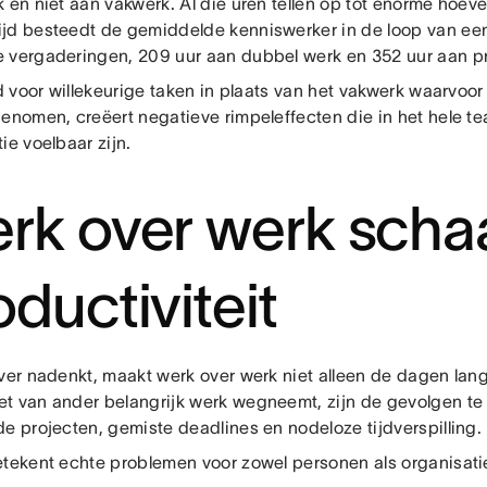
 en niet aan vakwerk. Al die uren tellen op tot enorme hoeve
jd besteedt de gemiddelde kenniswerker in de loop van een
 vergaderingen, 209 uur aan dubbel werk en 352 uur aan pr
jd voor willekeurige taken in plaats van het vakwerk waarvo
genomen, creëert negatieve rimpeleffecten die in het hele t
ie voelbaar zijn.
rk over werk scha
oductiviteit
over nadenkt, maakt werk over werk niet alleen de dagen lan
t van ander belangrijk werk wegneemt, zijn de gevolgen te 
e projecten, gemiste deadlines en nodeloze tijdverspilling.
etekent echte problemen voor zowel personen als organisati