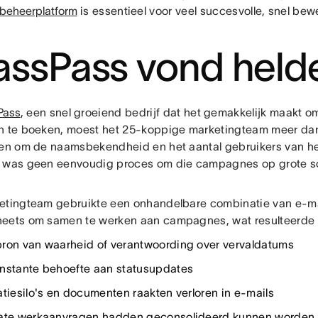
beheerplatform
is essentieel voor veel succesvolle, snel be
assPass vond held
Pass
, een snel groeiend bedrijf dat het gemakkelijk maakt om
n te boeken, moest het 25-koppige marketingteam meer d
ren om de naamsbekendheid en het aantal gebruikers van het 
 was geen eenvoudig proces om die campagnes op grote sch
etingteam gebruikte een onhandelbare combinatie van e-ma
eets om samen te werken aan campagnes, wat resulteerde 
ron van waarheid of verantwoording over vervaldatums
nstante behoefte aan statusupdates
atiesilo's en documenten raakten verloren in e-mails
ate werkaanvragen hadden geconsolideerd kunnen worden