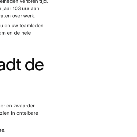
elheden verloren tijd.
 jaar 103 uur aan
aten over werk.
or u en uw teamleden
eam en de hele
adt de
ger en zwaarder.
zien in ontelbare
es.