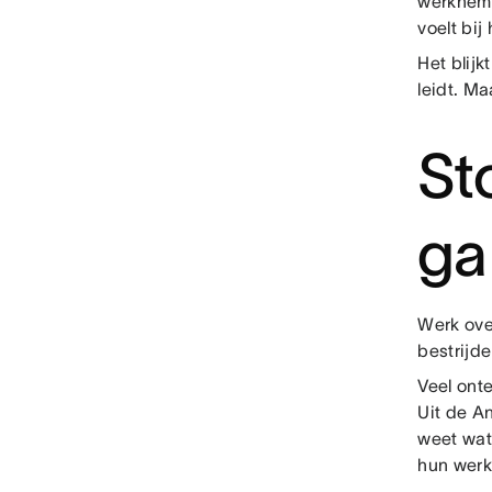
werkneme
voelt bi
Het blijk
leidt. Ma
St
ga
Werk ove
bestrijde
Veel ont
Uit de A
weet wat
hun werk