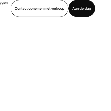
oggen
Contact opnemen met verkoop
Aan de slag
erkoop
Demo bekijken
App downloaden