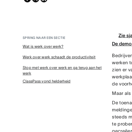
twitter
Zie sj
SPRING NAAR EEN SECTIE
De demo 
Wat is werk over werk?
Bedrijve
Werk over werk schaadt de productiviteit
werken t
Stop met werk over werk en ga terug aan het
zien er 
werk
werkplaa
ClassPass vond helderheid
de voorh
Maar als
De toena
meldinge
steeds m
te probe
gecreëer