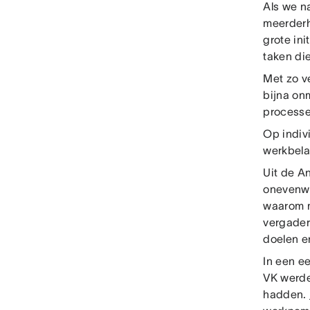
Als we na
meerderh
grote in
taken di
Met zo v
bijna onm
processe
Op indiv
werkbela
Uit de A
onevenwi
waarom m
vergader
doelen e
In een e
VK werde
hadden.