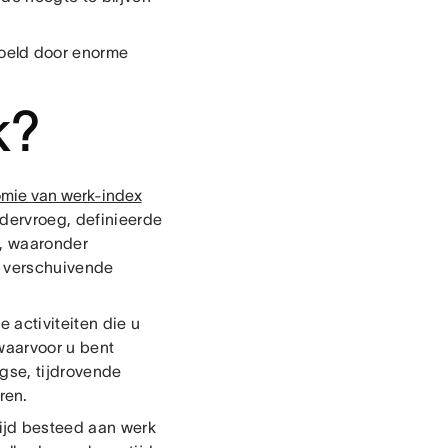
oeld door enorme
k?
mie van werk-index
dervroeg, definieerde
k, waaronder
, verschuivende
e activiteiten die u
waarvoor u bent
gse, tijdrovende
ren.
ijd besteed aan werk