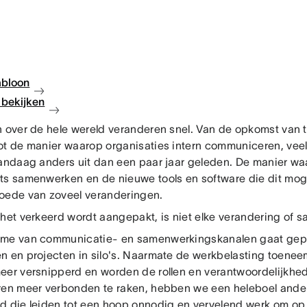
abloon
bekijken
n over de hele wereld veranderen snel. Van de opkomst van t
ot de manier waarop organisaties intern communiceren, vee
vandaag anders uit dan een paar jaar geleden. De manier w
ts samenwerken en de nieuwe tools en software die dit mog
oede van zoveel veranderingen.
 het verkeerd wordt aangepakt, is niet elke verandering of
me van communicatie- en samenwerkingskanalen gaat gep
n en projecten in silo's. Naarmate de werkbelasting toeneem
eer versnipperd en worden de rollen en verantwoordelijkhed
ren meer verbonden te raken, hebben we een heleboel and
d die leiden tot een hoop onnodig en vervelend werk om op 