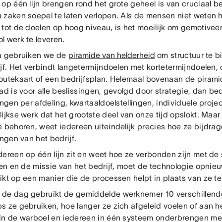
 op één lijn brengen rond het grote geheel is van cruciaal 
 zaken soepel te laten verlopen. Als de mensen niet weten 
tot de doelen op hoog niveau, is het moeilijk om gemotiveer
l werk te leveren.
a gebruiken we de
piramide van helderheid
om structuur te b
jf. Het verbindt langetermijndoelen met kortetermijndoelen,
outekaart of een bedrijfsplan. Helemaal bovenaan de piramid
ad is voor alle beslissingen, gevolgd door strategie, dan bed
ingen per afdeling, kwartaaldoelstellingen, individuele projec
ijkse werk dat het grootste deel van onze tijd opslokt. Maar
e behoren, weet iedereen uiteindelijk precies hoe ze bijdra
ingen van het bedrijf.
dereen op één lijn zit en weet hoe ze verbonden zijn met de
even en de missie van het bedrijf, moet de technologie opn
ikt op een manier die de processen helpt in plaats van ze te
de dag gebruikt de gemiddelde werknemer 10 verschillend
 ze gebruiken, hoe langer ze zich afgeleid voelen of aan het 
in de warboel en iedereen in één systeem onderbrengen me