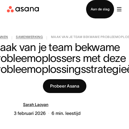
Contact opnemen met verkoop
Aan de slag
NNEN
SAMENWERKING
MAAK VAN JE TEAM BEKWAME PROBLEEMOPLOSS
|
|
aak van je team bekwame 
robleemoplossers met deze 
robleemoplossingsstrategie
Probeer Asana
Sarah Laoyan
3 februari 2026
6
min. leestijd