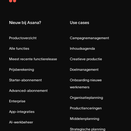
Asana
Home
Nieuw bij Asana?
Use cases
Productoverzicht
Campagnemanagement
Alle functies
Inhoudsagenda
Meest recente functierelease
Creatieve productie
Prijsberekening
Doelmanagement
Starter-abonnement
Onboarding nieuwe
werknemers
Advanced-abonnement
Organisatieplanning
Enterprise
Productlanceringen
App-integraties
Middelenplanning
AI-werkbeheer
Strategische planning