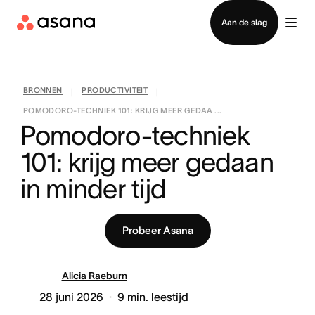
Contact opnemen met verkoop
Aan de slag
BRONNEN
PRODUCTIVITEIT
|
|
POMODORO-TECHNIEK 101: KRIJG MEER GEDAA ...
Pomodoro-techniek 
101: krijg meer gedaan 
in minder tijd
Probeer Asana
Alicia Raeburn
28 juni 2026
9
min. leestijd