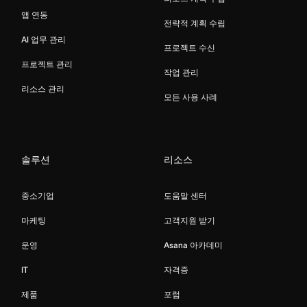
앱 연동
전략적 계획 수립
AI 업무 관리
프로젝트 수신
프로젝트 관리
작업 관리
리소스 관리
모든 사용 사례
솔루션
리소스
중소기업
도움말 센터
마케팅
고객지원 받기
운영
Asana 아카데미
IT
자격증
제품
포럼