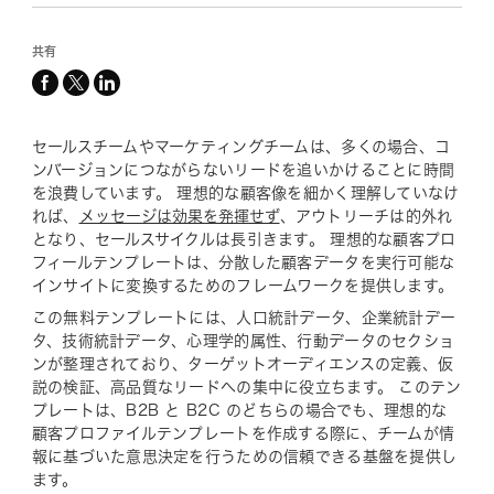
共有
facebook
x-
linkedin
twitter
セールスチームやマーケティングチームは、多くの場合、コ
ンバージョンにつながらないリードを追いかけることに時間
を浪費しています。 理想的な顧客像を細かく理解していなけ
れば、
メッセージは効果を発揮せず
、アウトリーチは的外れ
となり、セールスサイクルは長引きます。 理想的な顧客プロ
フィールテンプレートは、分散した顧客データを実行可能な
インサイトに変換するためのフレームワークを提供します。
この無料テンプレートには、人口統計データ、企業統計デー
タ、技術統計データ、心理学的属性、行動データのセクショ
ンが整理されており、ターゲットオーディエンスの定義、仮
説の検証、高品質なリードへの集中に役立ちます。 このテン
プレートは、B2B と B2C のどちらの場合でも、理想的な
顧客プロファイルテンプレートを作成する際に、チームが情
報に基づいた意思決定を行うための信頼できる基盤を提供し
ます。