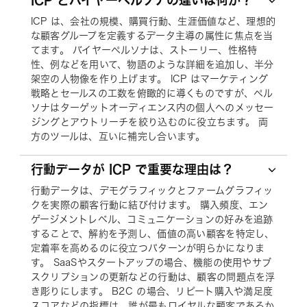
ICP とバイヤーペルソナの違いは何か？
ICP は、会社の規模、購買行動、生涯価値など、理想的
な顧客グループを定義するデータ主導の属性に焦点を当
てます。 バイヤーペルソナは、ストーリー、性格特
性、例などを用いて、物語のような詳細を追加し、半分
架空の人物像を作り上げます。 ICP はマーケティング
戦略とセールスの工数を俯瞰的に導くものですが、ペル
ソナはターゲットオーディエンス内の個人へのメッセー
ジングとアウトリーチを絞り込むのに役立ちます。 両
方のツールは、互いに補完し合います。
行動データが ICP で重要な理由は？
行動データは、デモグラフィックとファームグラフィッ
クを実際の顧客行動に結び付けます。 購入頻度、エン
ゲージメントレベル、コミュニケーションの好みを追跡
することで、解約を予測し、価値の高い顧客を特定し、
定着率を高めるのに役立つパターンが明らかになりま
す。 SaaSやスタートアップの場合、機能の使用やサブ
スクリプションの更新などの行動は、顧客の問題点を浮
き彫りにします。 B2C の場合、リピート購入や満足度
スコアなどの指標は、誰が最もロイヤルな顧客であるか