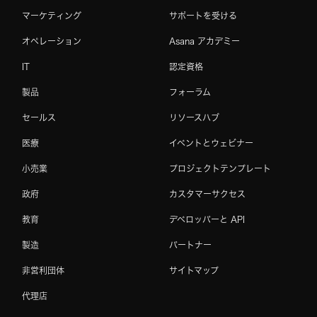
マーケティング
サポートを受ける
オペレーション
Asana アカデミー
IT
認定資格
製品
フォーラム
セールス
リソースハブ
医療
イベントとウェビナー
小売業
プロジェクトテンプレート
政府
カスタマーサクセス
教育
デベロッパーと API
製造
パートナー
非営利団体
サイトマップ
代理店