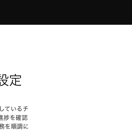
設定
しているチ
進捗を確認
務を順調に