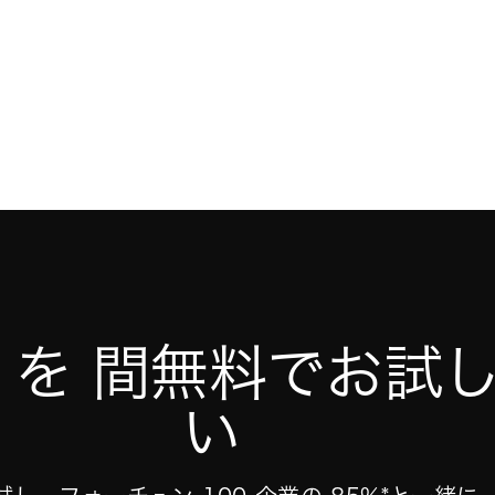
na を 間無料でお試
い    