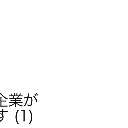
業が 
 (1)