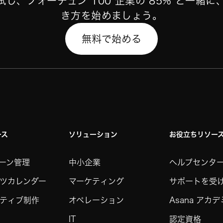
 を試し、フォーチュン 100 企業の 85%*と一緒
き方を始めましょう。
無料で始める
ース
ソリューション
お役立ちリソー
ーン管理
中小企業
ヘルプセンタ
ツカレンダー
マーケティング
サポートを受
ティブ制作
オペレーション
Asana アカ
IT
認定資格