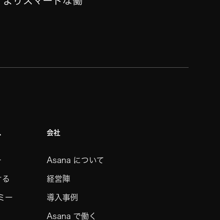
に、よりスマートな働
ス
会社
ー
Asana について
ける
経営陣
デミー
導入事例
Asana で働く