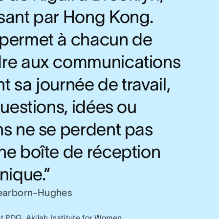
sant par Hong Kong.
permet à chacun de
re aux communications
 sa journée de travail,
questions, idées ou
ns ne se perdent pas
ne boîte de réception
nique.”
Dearborn-Hughes
t PDG, Akilah Institute for Women