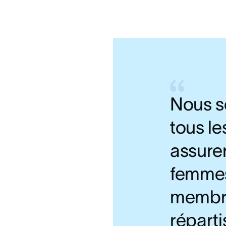
Nous s
tous le
assurer
femmes
membre
réparti