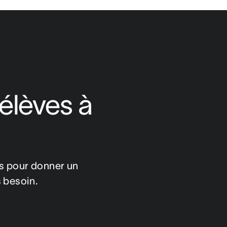
élèves à 
es pour donner un 
s besoin.