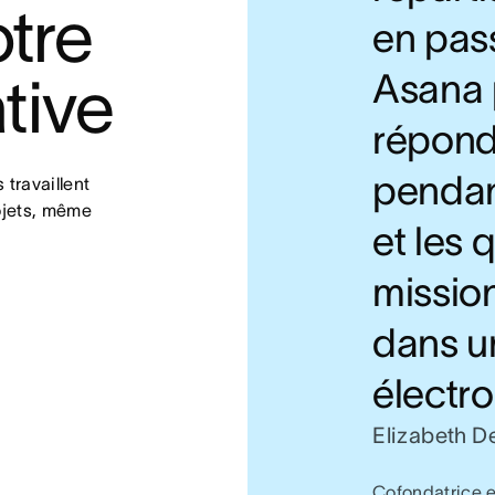
re 
en pas
Asana 
tive
répond
pendant
travaillent 
ojets, même 
et les 
missio
dans u
électro
Elizabeth 
Cofondatrice e