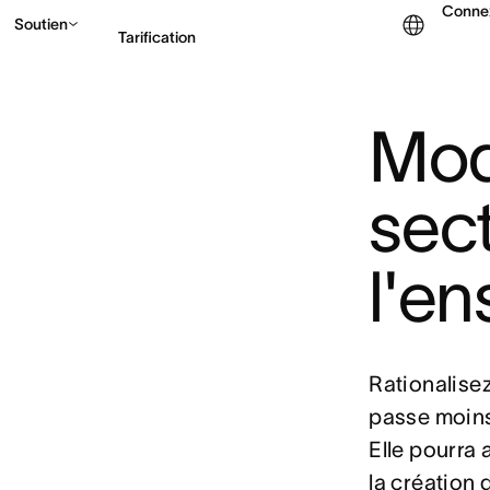
Conne
Soutien
Tarification
Mod
Contacter le service c
sec
l'e
Rationalise
passe moins
Elle pourra 
la création 