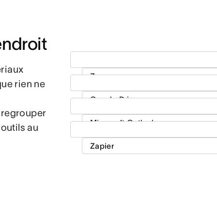
ndroit
ériaux
que rien ne
e regrouper
outils au