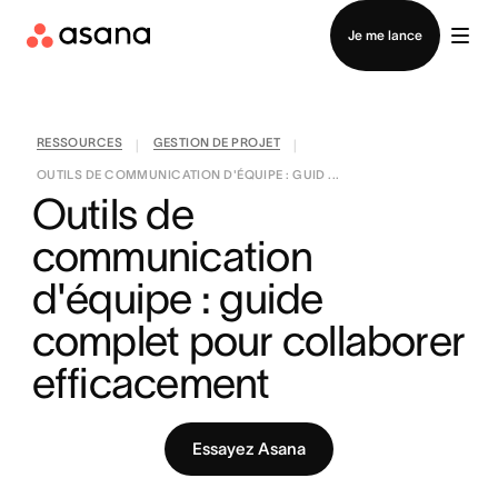
Contacter le service commercial
Je me lance
RESSOURCES
GESTION DE PROJET
|
|
OUTILS DE COMMUNICATION D'ÉQUIPE : GUID ...
Outils de 
communication 
d'équipe : guide 
complet pour collaborer 
efficacement
Essayez Asana