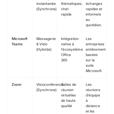
instantanée
thématiques,
échanges
(Synchrone)
chat
rapides et
rapide
informels
au
quotidien.
Microsoft
Messagerie
Intégration
Les
Teams
& Visio
native à
entreprises
(Hybride)
l'écosystème
entièrement
Office
basées
365
sur la
suite
Microsoft.
Zoom
Visioconférence
Salles de
Les
(Synchrone)
réunion
réunions
virtuelles
d'équipe
de haute
à
qualité
distance
et les