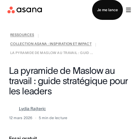
Contacter le service commercial
Je me lance
RESSOURCES
|
COLLECTION ASANA : INSPIRATION ET IMPACT
|
LA PYRAMIDE DE MASLOW AU TRAVAIL : GUID ...
La pyramide de Maslow au
travail : guide stratégique pour
les leaders
Lydia Rajteric
12 mars 2026
5
min de lecture
Essai gratuit