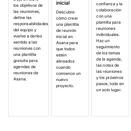
inicial
confianza y la
los objetivos de
colaboración
las reuniones,
Descubre
con una
define las
cómo crear
plantilla para
responsabilidades
una plantilla
reuniones
del equipo y
de reunión
individuales.
vuelve a darles
inicial en
Haz un
sentido a las
Asana para
seguimiento
reuniones con
que todos
de los temas
una plantilla
estén
de la agenda,
gratuita para
alineados
las notas de
agendas de
cuando
las reuniones
reuniones de
comience un
y los próximos
Asana.
nuevo
pasos, todo en
proyecto.
un solo lugar.