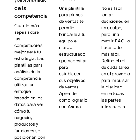
para análisis
de la
Una plantilla
No es fácil
para planes
tomar
competencia
de ventas te
decisiones en
Cuanto más
permite
un equipo,
sepas sobre
brindarle a tu
pero una
tus
equipo el
matriz RACI lo
competidores,
marco
hace todo
mejor será tu
estructurado
más fácil.
estrategia. Las
que necesitan
Define el rol
plantillas para
para
de cada tarea
análisis de la
establecer
en el proyecto
competencia
sus objetivos
para impulsar
utilizan un
de ventas.
la claridad
enfoque
Aprende
entre todas
basado en los
cómo lograrlo
las partes
datos para ver
con Asana.
interesadas.
cómo tu
negocio,
productos y
funciones se
posicionan con